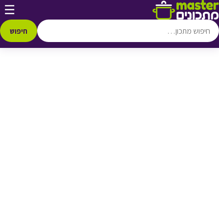
דלג לתוכן
☰
♥ הוספה
למועדפים
חיפוש