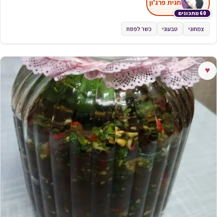
חגית פרג'ון
60 מתכונים
צמחוני
טבעוני
כשר לפסח
♥