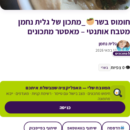
חומוס בשר
_מתכון של גלית נחמן
מטבח אותנטי – מאסטר מתכונים
גלית נחמן
12 במאי 2026
כונים
👁 0 צפיות
בשרי
המטבח שלי — האפליקציה שמבשלת איתכם
חיפוש מתכונים · מצב בישול עם טיימר · רשימת קניות · מועדפים · ייבוא
מתמונה
כניסה
שיתוף בוואטסאפ
שיתוף בפייסבוק
הדפסה