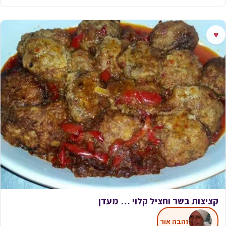
♥
קציצות בשר וחציל קלוי … מעדן
זהבה אור