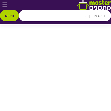
דלג לתוכן
☰
♥ הוספה
למועדפים
חיפוש