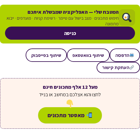
המטבח שלי — האפליקציה שמבשלת איתכם
חיפוש מתכונים · מצב בישול עם טיימר · רשימת קניות · מועדפים · ייבוא
מתמונה
כניסה
שיתוף בוואטסאפ
שיתוף בפייסבוק
הדפסה
העתקת קישור
מעל 12 אלף מתכונים חינם
לחצו והוא אצלכם במחשב או בנייד
מאסטר מתכונים