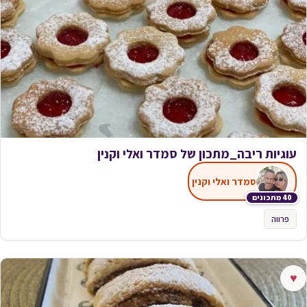
עוגיות ריבה_מתכון של סמדר ואלי וקנין
סמדר ואלי וקנין
40 מתכונים
פרווה
♥