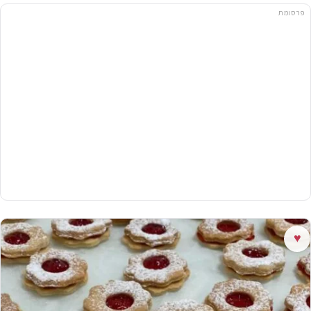
פרסומת
♥