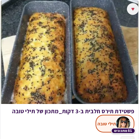
♥
פשטידת תירס חלבית ב-3 דקות_מתכון של תילי טובה
תילי טובה
81 מתכונים