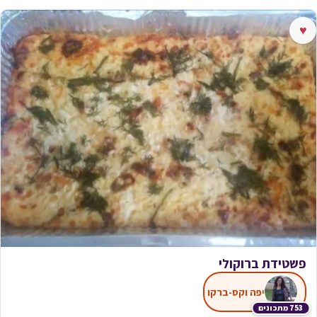
♥
פשטידת ברוקולי
יפה וקס-ברקו
753 מתכונים