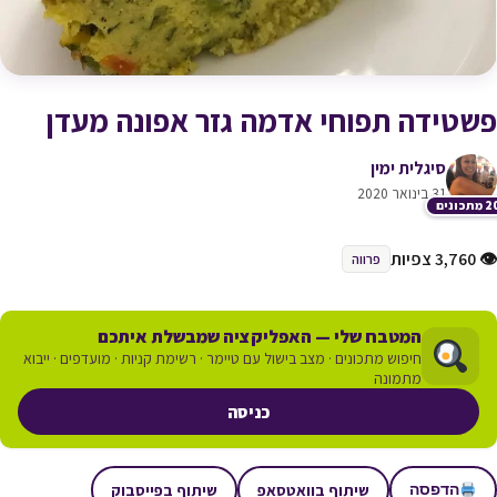
‏‏פשטידה תפוחי אדמה גזר אפונה מעדן
סיגלית ימין
31 בינואר 2020
תכונים
👁 3,760 צפיות
פרווה
המטבח שלי — האפליקציה שמבשלת איתכם
חיפוש מתכונים · מצב בישול עם טיימר · רשימת קניות · מועדפים · ייבוא
מתמונה
כניסה
שיתוף בוואטסאפ
שיתוף בפייסבוק
הדפסה