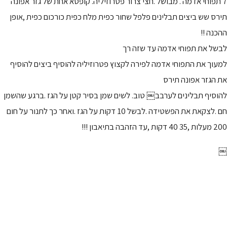
7 ‏תפוחי אדמה ‏. מבושל .חצי צרור פטרוזיליה. קופסא אחת של גזר אפונה
‏תירס שש ביצים תבלינים פלפל שחור כפית מלח כפית כורכום כפית ,אופן
‏ההכנה !!
לבשל את תפוחי אדמה עד שזה רך
‏למעוך ‏את התפוחי אדמה לפירה לקצוץ פטרוזיליה להוסיף ביצים להוסיף
את הגזר אפונה ‏תירס
להוסיף תבלינים ‏לערבב￼ טוב. לשים שמן בסיר קטן על הגז .ברגע שהשמן
חם .לצקאת ‏את הפשטידה .לבשל 10 דקות על הגז .ואחר כך לתנור על חום
200 מעלות ,35 40 דקות ‏,עד ‏הזהבה ‏בתיאבון ‏!!!
￼