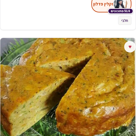
זקלין פדלון
518 מתכונים
חלבי
♥