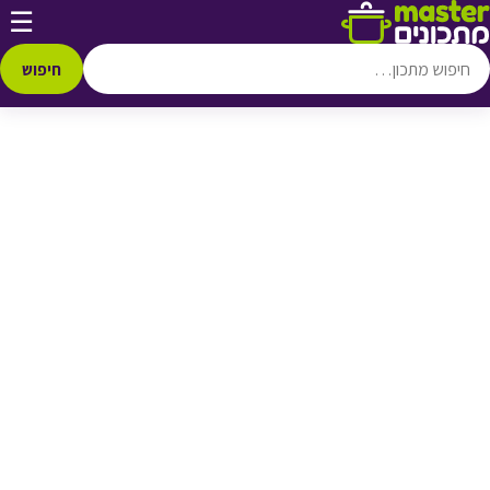
דלג לתוכן
☰
♥ הוספה
למועדפים
חיפוש