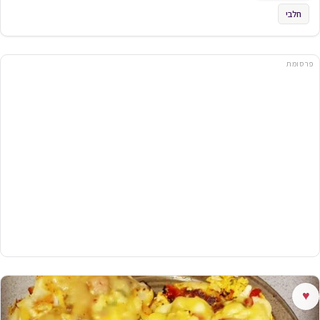
חלבי
פרסומת
♥