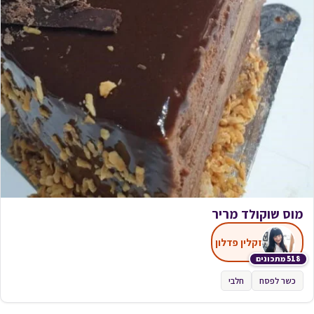
מוס שוקולד מריר
זקלין פדלון
518 מתכונים
כשר לפסח
חלבי