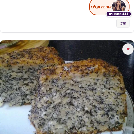
אורנה ועלני
444 מתכונים
חלבי
♥