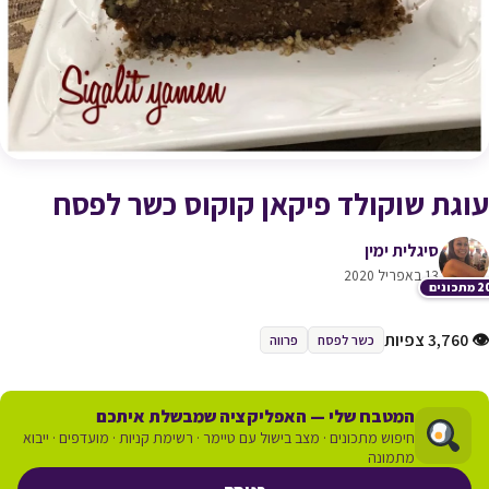
‏עוגת שוקולד פיקאן קוקוס כשר לפסח
סיגלית ימין
13 באפריל 2020
תכונים
👁 3,760 צפיות
כשר לפסח
פרווה
המטבח שלי — האפליקציה שמבשלת איתכם
חיפוש מתכונים · מצב בישול עם טיימר · רשימת קניות · מועדפים · ייבוא
מתמונה