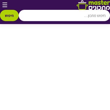
דלג לתוכן
☰
♥ הוספה
למועדפים
חיפוש