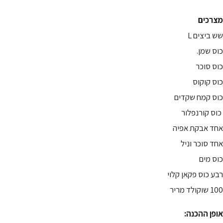
מצרכים
שש ביצים L
‏כוס שמן.
‏כוס סוכר
‏כוס קוקוס
‏כוס קמח שקדים
‏ ‏כוס ‏קורנפלור
‏אחד אבקת אפיה
‏אחד סוכר וניל
‏כוס מים
‏רבע כוס פקאן קלוי
100 ‏שוקולד מריר
‏אופן ההכנה: