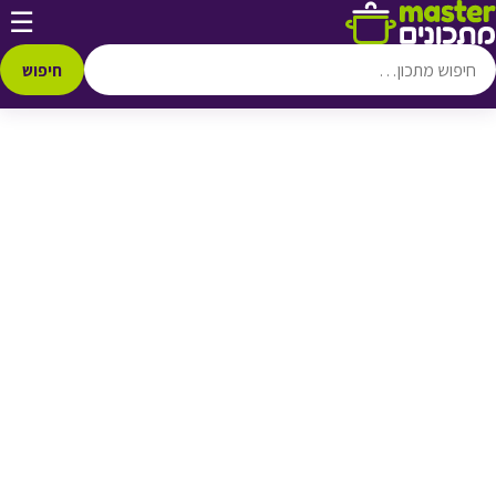
דלג לתוכן
☰
♥ הוספה
למועדפים
חיפוש