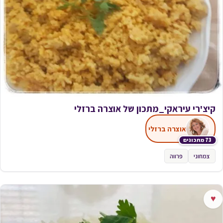
קיצ'רי עיראקי_מתכון של אוצרה ברזלי
אוצרה ברזלי
73 מתכונים
צמחוני
פרווה
♥