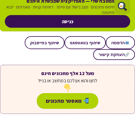
המטבח שלי — האפליקציה שמבשלת איתכם
חיפוש מתכונים · מצב בישול עם טיימר · רשימת קניות · מועדפים · ייבוא
מתמונה
כניסה
שיתוף בוואטסאפ
שיתוף בפייסבוק
הדפסה
העתקת קישור
מעל 12 אלף מתכונים חינם
לחצו והוא אצלכם במחשב או בנייד
מאסטר מתכונים