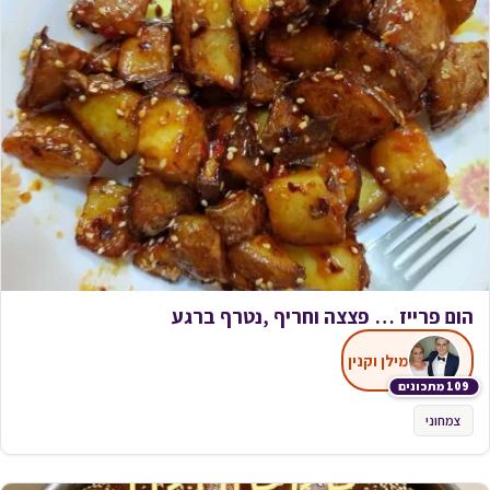
הום פרייז … פצצה וחריף ,נטרף ברגע
מילן וקנין
109 מתכונים
צמחוני