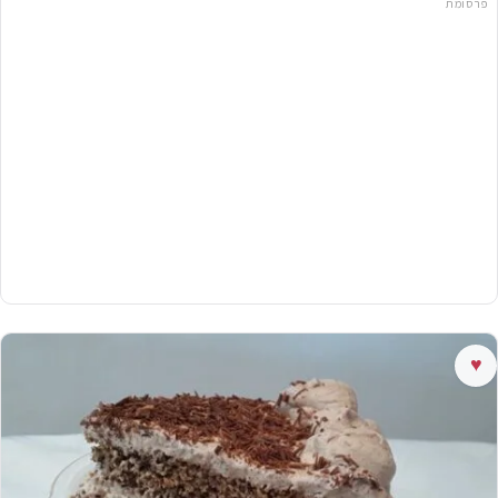
פרסומת
♥