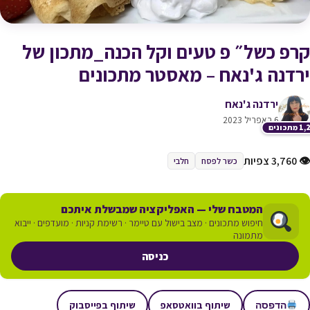
קרפ כשל״ פ טעים וקל הכנה_מתכון של
ירדנה ג'נאח – מאסטר מתכונים
ירדנה ג'נאח
6 באפריל 2023
תכונים
👁 3,760 צפיות
כשר לפסח
חלבי
המטבח שלי — האפליקציה שמבשלת איתכם
חיפוש מתכונים · מצב בישול עם טיימר · רשימת קניות · מועדפים · ייבוא
מתמונה
כניסה
שיתוף בוואטסאפ
שיתוף בפייסבוק
הדפסה