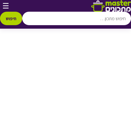
דלג לתוכן
☰
♥ הוספה
למועדפים
חיפוש