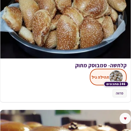
קלתשה- סמבוסק מתוק
תהילה גיל
246 מתכונים
פרווה
♥