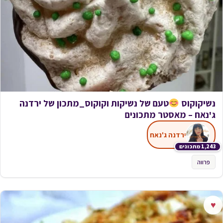
נשיקוקוס
טעם של נשיקות וקוקוס_מתכון של ירדנה
ג'נאח – מאסטר מתכונים
ירדנה ג'נאח
1,243 מתכונים
פרווה
♥