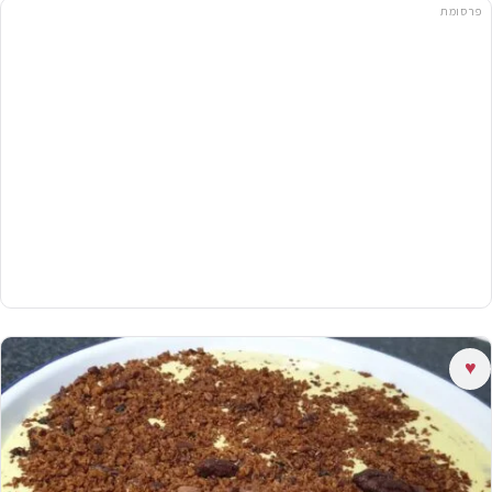
פרסומת
♥