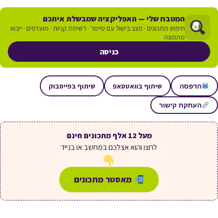
המטבח שלי — האפליקציה שמבשלת איתכם
חיפוש מתכונים · מצב בישול עם טיימר · רשימת קניות · מועדפים · ייבוא
מתמונה
כניסה
שיתוף בוואטסאפ
שיתוף בפייסבוק
הדפסה
העתקת קישור
מעל 12 אלף מתכונים חינם
לחצו והוא אצלכם במחשב או בנייד
מאסטר מתכונים