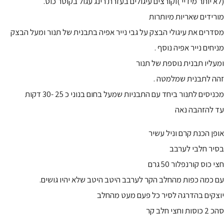
(לא יותר מידיי )וקורצים עיגולים בעזרת רינג עגול בקוטר כוס.
מורידים שאריות מיותרות
מסדרים את עיגולי הבצק על גבי נייר אפיה בתבנית של תנור ומעל הבצק
מניחים נייר אפיה נוסף .
ומעליו תבנית נוספת של תנור
זהה לתבנית שמלמטה .
מכניסים לתנור ביחד עם התבניות שמעל בחום בנוני כ 25 -30 דקות
עד להזהבה נאה
אופן הכנת קרם וניל עשיר
בסיר חלבי לערבב
חצי כוס קורנפלור 50 גרם
עם כמה כפות מהחלב הקר לערבב היטב היטב שלא יהיו גושים.
יוצקים בהדרגה לסיר כל פעם מעט מהחלב
סהכ 2 כוסות וחצי חלב קר