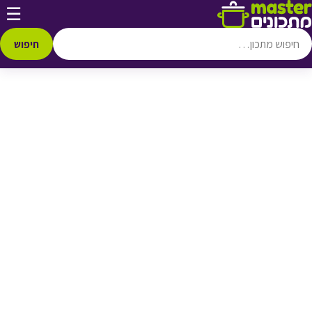
דלג לתוכן
☰
♥ הוספה
למועדפים
חיפוש