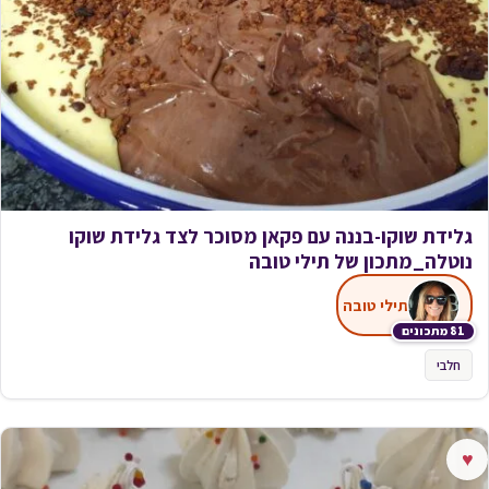
גלידת שוקו-בננה עם פקאן מסוכר לצד גלידת שוקו
נוטלה_מתכון של תילי טובה
תילי טובה
81 מתכונים
חלבי
♥