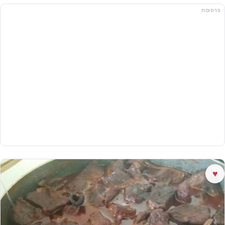
פרסומת
♥