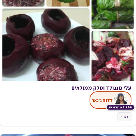
עלי מנגולד וסלק ממולאים
ירדנה ג'נאח
1,244 מתכונים
בשרי