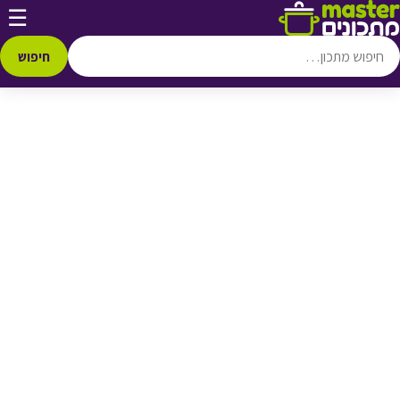
דלג לתוכן
☰
♥ הוספה
למועדפים
חיפוש