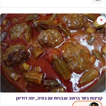
♥
קציצות בשר ברוטב עגבניות עם במיה_יפה דודיאן