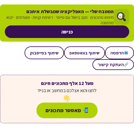
המטבח שלי — האפליקציה שמבשלת איתכם
חיפוש מתכונים · מצב בישול עם טיימר · רשימת קניות · מועדפים · ייבוא
מתמונה
כניסה
שיתוף בוואטסאפ
שיתוף בפייסבוק
הדפסה
העתקת קישור
מעל 12 אלף מתכונים חינם
לחצו והוא אצלכם במחשב או בנייד
מאסטר מתכונים