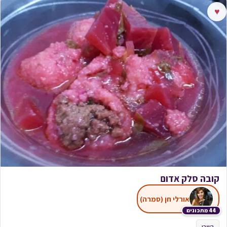
♥
קובה סלק אדום
אורלי חן (סמרה)
44 מתכונים
בשרי