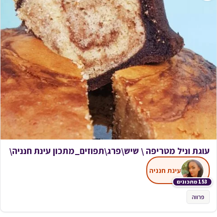
עוגת וניל מטריפה \ שיש\פרג\תפוזים_מתכון עינת חנניה\
עינת חנניה
153 מתכונים
פרווה