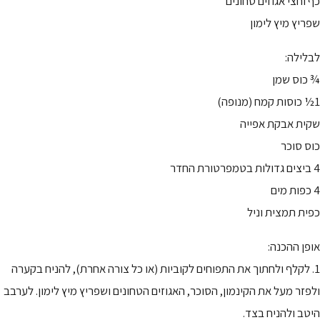
כף וחצי אגוזים טחונים
שפריץ מיץ לימון
לבלילה:
¾ כוס שמן
1½ כוסות קמח (מנופה)
שקית אבקת אפייה
כוס סוכר
4 ביצים גדולות בטמפרטורת החדר
4 כפות מים
כפית תמצית וניל
אופן ההכנה:
1. לקלף ולחתוך את התפוחים לקוביות (או כל צורה אחרת), להניח בקערה
ולפזר מעל את הקינמון, הסוכר, האגוזים הטחונים ושפריץ מיץ לימון. לערבב
היטב ולהניח בצד.