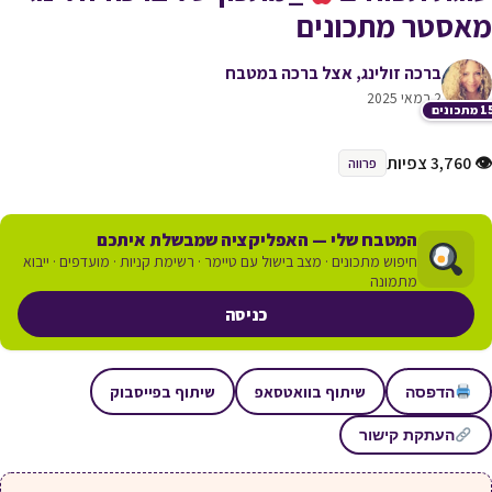
מאסטר מתכונים
ברכה זולינג, אצל ברכה במטבח
2 במאי 2025
תכונים
👁 3,760 צפיות
פרווה
המטבח שלי — האפליקציה שמבשלת איתכם
חיפוש מתכונים · מצב בישול עם טיימר · רשימת קניות · מועדפים · ייבוא
מתמונה
כניסה
שיתוף בוואטסאפ
שיתוף בפייסבוק
הדפסה
העתקת קישור