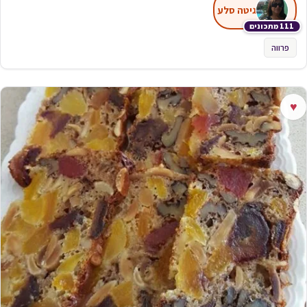
גיטה סלע
111 מתכונים
פרווה
♥