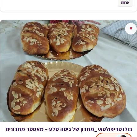
פרווה
♥
בולו טריפולטאי_מתכון של גיטה סלע – מאסטר מתכונים