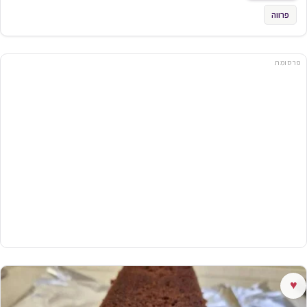
פרווה
פרסומת
♥