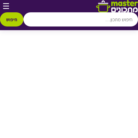
דלג לתוכן
☰
♥ הוספה
למועדפים
חיפוש