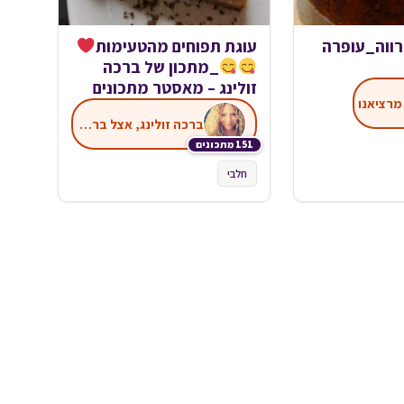
רווה_עופרה
עוגת תפוחים מהטעימות
_מתכון של ברכה
זולינג – מאסטר מתכונים
מרציאנו
ברכה זולינג, אצל ברכה במטבח
151 מתכונים
חלבי