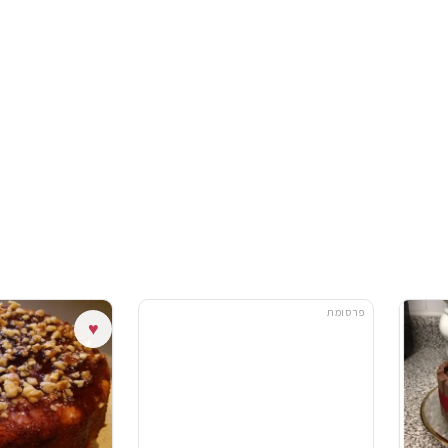
פרסומת
♥