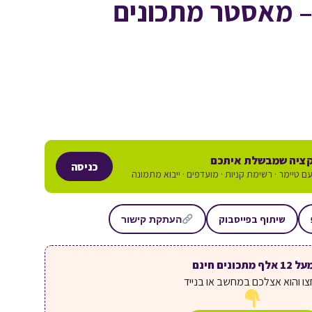
 – מאסטר מתכונים
ציה שמבשלת איתכם
כניסה
ם טיימר · רשימת קניות · מועדפים · ייבוא מתמונה
שיתוף בפייסבוק
העתקת קישור
ל 12 אלף מתכונים חינם
ו והוא אצלכם במחשב או בנייד