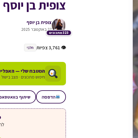
צופית בן יוסף
צופית בן יוסף
27 באוקטובר 2025
323 מתכונים
👁 3,761 צפיות
חלבי
המטבח שלי — האפליק
חיפוש מתכונים · מצב בישול ע
שיתוף בוואטסאפ
הדפסה
מע
לחצ