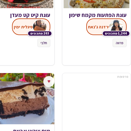
עוגת הפתעות מקמח שיפון
עוגת קיט קט מעדן
ירדנה ג'נאח
סיגלית ימין
1,244 מתכונים
203 מתכונים
פרווה
חלבי
פרסומת
♥