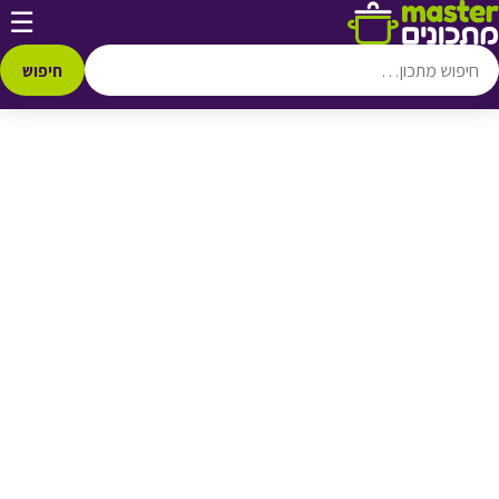
דלג לתוכן
☰
♥ הוספה
למועדפים
חיפוש