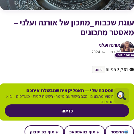
עוגת שכבות_מתכון של אורנה ועלני –
מאסטר מתכונים
אורנה ועלני
28 בפברואר 2024
תכונים
👁 3,761 צפיות
פרווה
המטבח שלי — האפליקציה שמבשלת איתכם
חיפוש מתכונים · מצב בישול עם טיימר · רשימת קניות · מועדפים · ייבוא
מתמונה
כניסה
שיתוף בוואטסאפ
שיתוף בפייסבוק
הדפסה