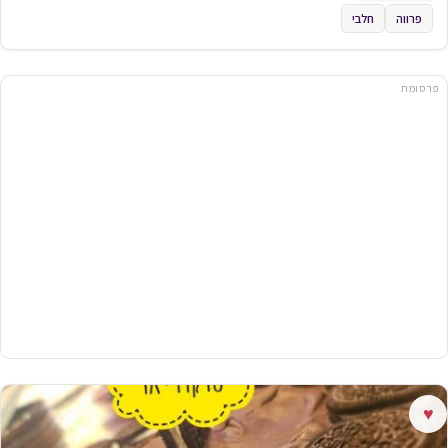
פרווה
חלבי
פרסומת
♥