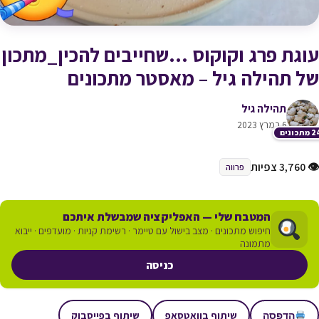
עוגת פרג וקוקוס …שחייבים להכין_מתכון
של תהילה גיל – מאסטר מתכונים
תהילה גיל
6 במרץ 2023
תכונים
👁 3,760 צפיות
פרווה
המטבח שלי — האפליקציה שמבשלת איתכם
חיפוש מתכונים · מצב בישול עם טיימר · רשימת קניות · מועדפים · ייבוא
מתמונה
כניסה
שיתוף בוואטסאפ
שיתוף בפייסבוק
הדפסה