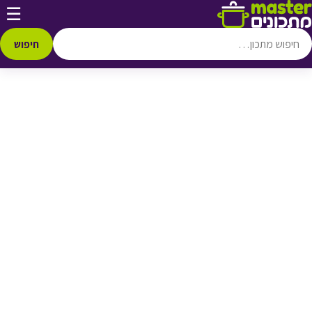
דלג לתוכן
☰
♥ הוספה
למועדפים
חיפוש