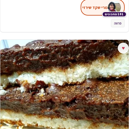
מרי שקד שירזי
101 מתכונים
פרווה
♥