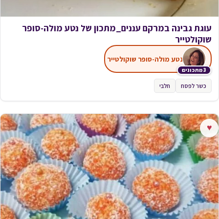
עוגת גבינה במרקם עננים_מתכון של נטע מולה-סופר
שוקולטייר
נטע מולה-סופר שוקולטייר
3 מתכונים
כשר לפסח
חלבי
♥