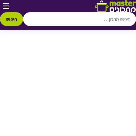
דלג לתוכן
☰
♥ הוספה
למועדפים
חיפוש