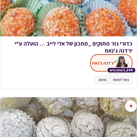
כדורי גזר מתוקים _מתכון של אלי לייב … הועלה ע"י
ירדנה ג'נאח
ירדנה ג'נאח
1,244 מתכונים
כשר לפסח
פרווה
♥