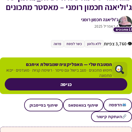
ג'וליאנה חכמון רומני – מאסטר מתכונים
ג'וליאנה חכמון רומני
4 באפריל 2025
תכונים
👁 3,760 צפיות
ללא גלוטן
כשר לפסח
פרווה
המטבח שלי — האפליקציה שמבשלת איתכם
חיפוש מתכונים · מצב בישול עם טיימר · רשימת קניות · מועדפים · ייבוא
מתמונה
כניסה
שיתוף בוואטסאפ
שיתוף בפייסבוק
הדפסה
העתקת קישור