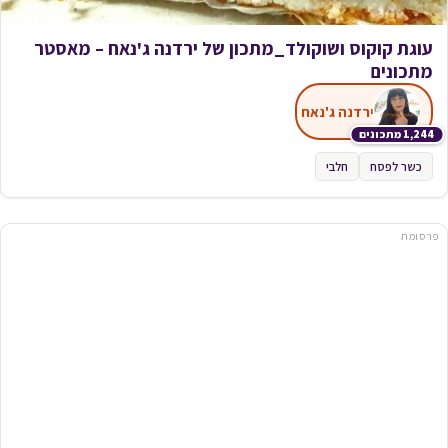
עוגת קוקוס ושוקולד_מתכון של ירדנה ג'נאח – מאסטר
מתכונים
ירדנה ג'נאח
1,244 מתכונים
כשר לפסח
חלבי
פרסומת