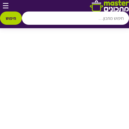
דלג לתוכן
☰
♥ הוספה
למועדפים
חיפוש