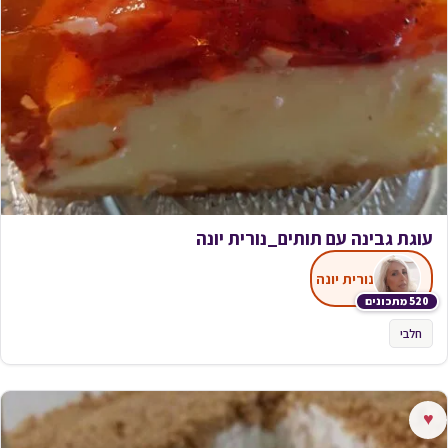
עוגת גבינה עם תותים_נורית יונה
נורית יונה
520 מתכונים
חלבי
♥