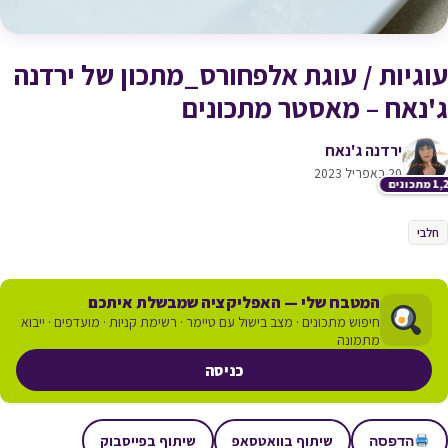
עוגיות / עוגת אלפחורס_מתכון של ירדנה
ג'נאח – מאסטר מתכונים
ירדנה ג'נאח
20 באפריל 2023
תכונים
חלבי
המטבח שלי — האפליקציה שמבשלת איתכם
חיפוש מתכונים · מצב בישול עם טיימר · רשימת קניות · מועדפים · ייבוא
מתמונה
כניסה
שיתוף בוואטסאפ
שיתוף בפייסבוק
הדפסה