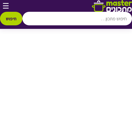
דלג לתוכן
☰
♥ הוספה
למועדפים
חיפוש