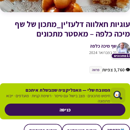
עוגיות חאלווה דלעז'ין_מתכון של שף
מיכה כלפה – מאסטר מתכונים
שף מיכה כלפה
21 בפברואר 2024
תכונים
👁 3,760 צפיות
פרווה
המטבח שלי — האפליקציה שמבשלת איתכם
חיפוש מתכונים · מצב בישול עם טיימר · רשימת קניות · מועדפים · ייבוא
מתמונה
כניסה