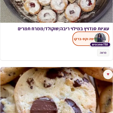
עוגיות סנדויץ במילוי ריבה/שוקולד/ממרח תמרים
יפה וקס-ברקו
753 מתכונים
פרווה
♥