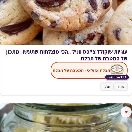
עוגיות שוקולד צי’פס ווניל ..הכי מוצלחות שתעשו_מתכון
של המטבח של תכלת
תכלת אזולאי - המטבח של תכלת
314 מתכונים
פרווה
חלבי
♥