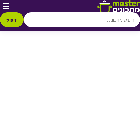
דלג לתוכן
☰
♥ הוספה
למועדפים
חיפוש