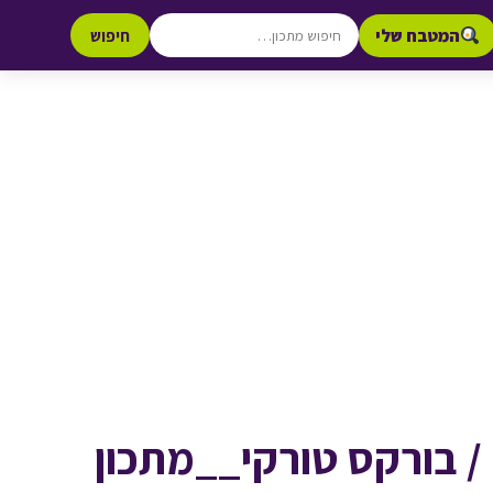
המטבח שלי
חיפוש
/ בורקס טורקי__מתכון