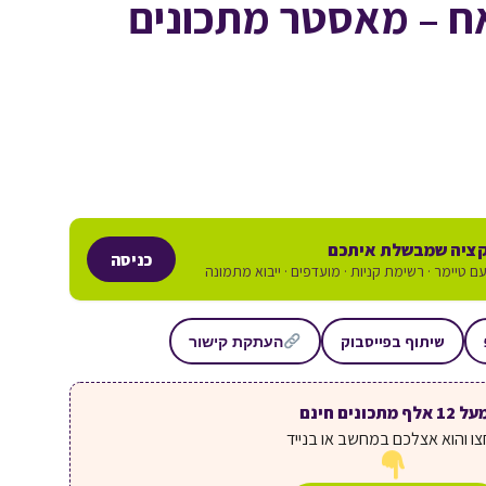
אח – מאסטר מתכונים
ציה שמבשלת איתכם
כניסה
ם טיימר · רשימת קניות · מועדפים · ייבוא מתמונה
שיתוף בפייסבוק
העתקת קישור
ל 12 אלף מתכונים חינם
ו והוא אצלכם במחשב או בנייד