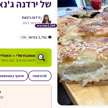
של ירדנה ג'נ
ירדנה ג'נאח
9 בינואר 2023
1,244 מתכונים
👁 3,761 צפיות
חלבי
המטבח שלי — האפליק
חיפוש מתכונים · מצב בישול ע
שיתוף בוואטסאפ
הדפסה
מע
לחצ