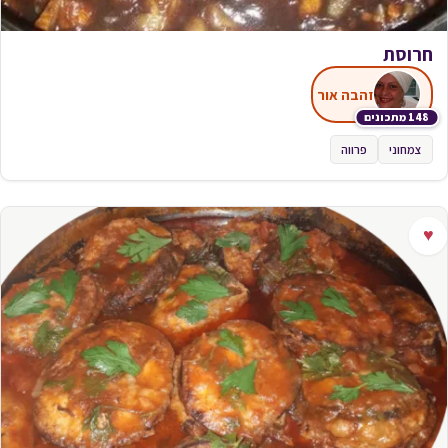
חרוסת
זהבה אור
148 מתכונים
צמחוני
פרווה
♥