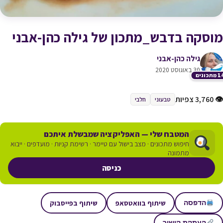
מוסקה בדבש_מתכון של גילה כהן-אבני
גילה כהן-אבני
30 באוגוסט 2020
תכונים
👁 3,760 צפיות
טבעוני
חלבי
המטבח שלי — האפליקציה שמבשלת איתכם
חיפוש מתכונים · מצב בישול עם טיימר · רשימת קניות · מועדפים · ייבוא
מתמונה
כניסה
שיתוף בוואטסאפ
שיתוף בפייסבוק
הדפסה
העתקת קישור