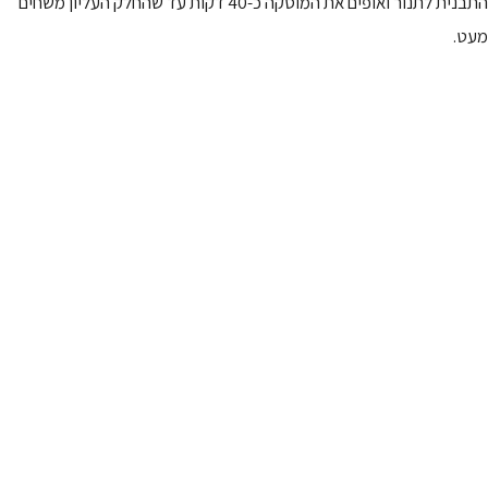
התבנית לתנור ואופים את המוסקה כ-40 דקות עד שהחלק העליון משחים
מעט.