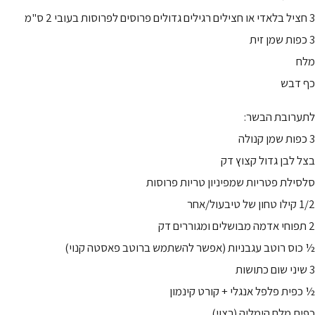
3 חציל בלאדי או חצילים רגילים גדולים פרוסים לפרוסות בעובי 2 ס"מ
3 כפות שמן זית
מלח
כף דבש
לתערובת הבשר:
3 כפות שמן קנולה
בצל לבן גדול קצוץ דק
סלסילת פטריות שמפיניון טריות פרוסות
1/2 קילו טחון של טיבעול/אחר
2 תפוחי אדמה מבושלים ומגוררים דק
½ כוס רוטב עגבניות (אפשר להשתמש ברוטב פאסטה קנוי)
3 שיני שום כתושות
½ כפית פלפל אנגלי + קורט קינמון
כפית מלח הימליה (רצוי)