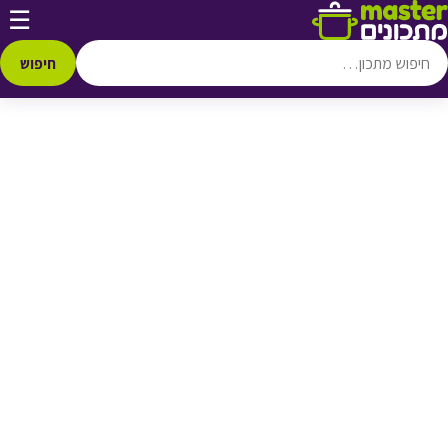
דלג לתוכן
☰
♥ הוספה
למועדפים
חיפוש