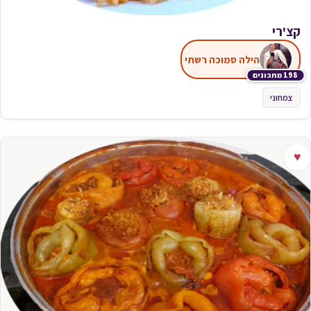
קצ'רי
הילה סמוכה רשתי
198 מתכונים
צמחוני
♥