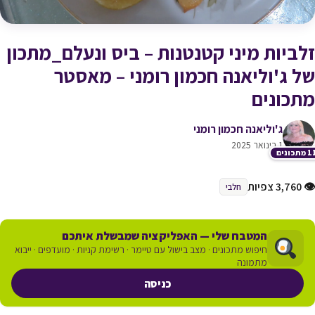
זלביות מיני קטנטנות – ביס ונעלם_מתכון
של ג'וליאנה חכמון רומני – מאסטר
מתכונים
ג'וליאנה חכמון רומני
1 בינואר 2025
תכונים
👁 3,760 צפיות
חלבי
המטבח שלי — האפליקציה שמבשלת איתכם
חיפוש מתכונים · מצב בישול עם טיימר · רשימת קניות · מועדפים · ייבוא
מתמונה
כניסה