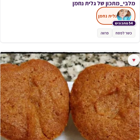
מלבי_מתכון של גלית נחמן
גלית נחמן
54 מתכונים
כשר לפסח
פרווה
♥