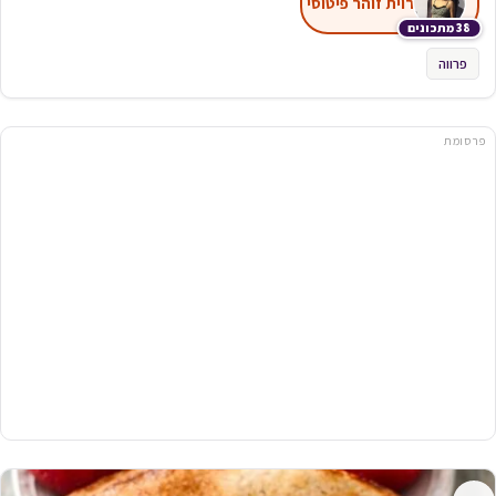
רוית זוהר פיטוסי
38 מתכונים
פרווה
פרסומת