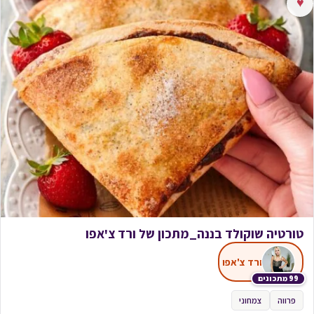
♥
טורטיה שוקולד בננה_מתכון של ורד צ'אפו
ורד צ'אפו
99 מתכונים
פרווה
צמחוני