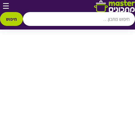
דלג לתוכן
☰
♥ הוספה
למועדפים
חיפוש