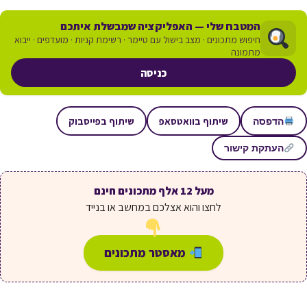
המטבח שלי — האפליקציה שמבשלת איתכם
חיפוש מתכונים · מצב בישול עם טיימר · רשימת קניות · מועדפים · ייבוא
מתמונה
כניסה
שיתוף בוואטסאפ
שיתוף בפייסבוק
הדפסה
העתקת קישור
מעל 12 אלף מתכונים חינם
לחצו והוא אצלכם במחשב או בנייד
מאסטר מתכונים