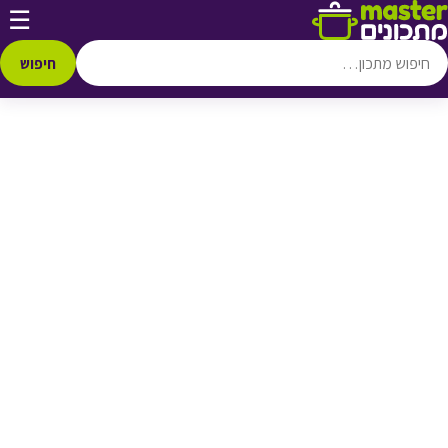
דלג לתוכן
☰
♥ הוספה
למועדפים
חיפוש