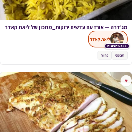
מג׳דרה — אורז עם עדשים ירוקות_מתכון של ליאת קאדר
ליאת קאדר
211 מתכונים
טבעוני
פרווה
♥