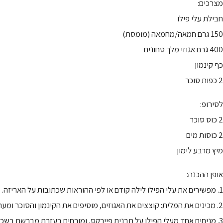
מצרכים:
חבילת עלי פילו
150 גרם חמאה/מחמאה (מומסת)
400 גרם אגוזי מלך טחונים
כף קינמון
2 כפות סוכר
לסירופ:
2 כוס סוכר
2 כוסות מים
מיץ מרבע לימון
אופן ההכנה:
1. מפשירים את עלי הפילו לילה קודם או לפי ההוראות שכתובות על האריזה.
2. מכינים את המלית: קוצצים את האגוזים, מוסיפים את הקינמון והסוכר ומערבבים היטב.
3. מניחים אחד מעלי הפילו על תבנית פיירקס, ומורחים בעזרת מברשת בשכבה דקה של חמאה מומסת. פורסים עליו עלה נוסף, ומברישים גם אותו בחמאה (כך שיהיו 5 עלים אחד על השני מרוחים בחמאה).