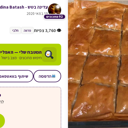
עדינה בטש - Adina Batash
19 במאי 2020
92 מתכונים
👁 3,760 צפיות
פרווה
חלבי
המטבח שלי — האפליק
חיפוש מתכונים · מצב בישול ע
שיתוף בוואטסאפ
הדפסה
מע
לחצ