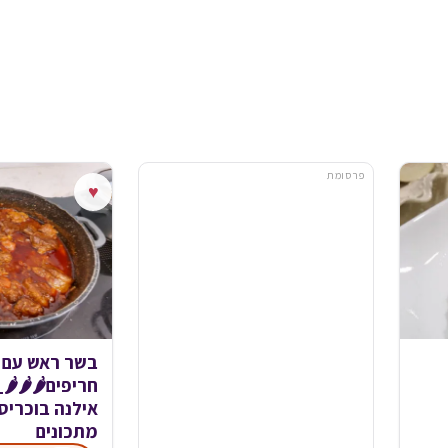
פרסומת
♥
ש עם פלפלים
🌶_מתכון של
כריס – מאסטר
מתכונים