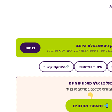
ציה שמבשלת איתכם
כניסה
ם טיימר · רשימת קניות · מועדפים · ייבוא מתמונה
שיתוף בפייסבוק
העתקת קישור
ל 12 אלף מתכונים חינם
ו והוא אצלכם במחשב או בנייד
מאסטר מתכונים