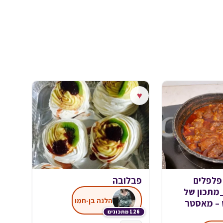
♥
פבלובה
בשר רא
חריפים🌶
הלנה בן-חמו
אילנה בו
126 מתכונים