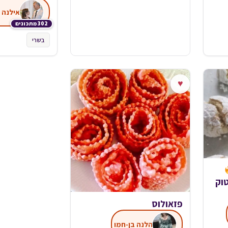
אילנה 
302 מתכונים
בשרי
♥
וק
פזאולוס
הלנה בן-חמו