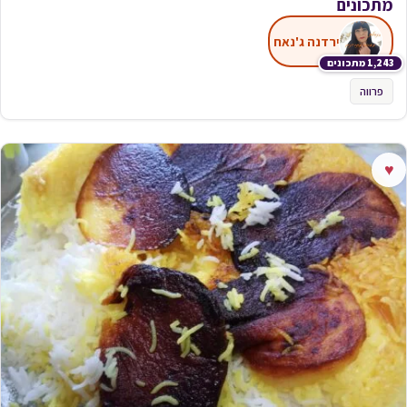
מתכונים
ירדנה ג'נאח
1,243 מתכונים
פרווה
♥