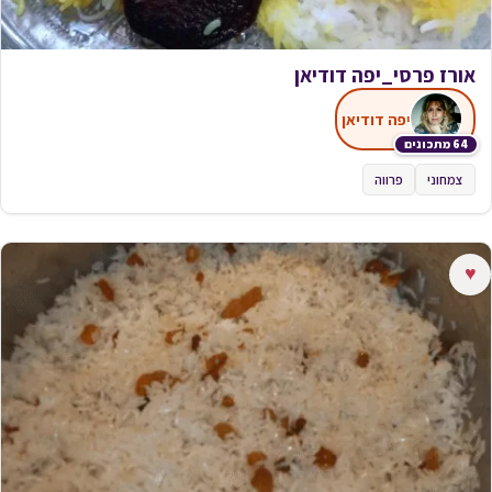
אורז פרסי_יפה דודיאן
יפה דודיאן
64 מתכונים
צמחוני
פרווה
♥