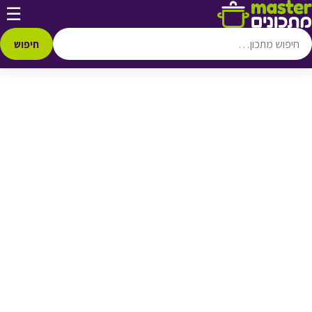
דלג לתוכן
☰
♥ הוספה
למועדפים
חיפוש