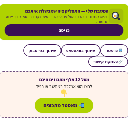
המטבח שלי — האפליקציה שמבשלת איתכם
חיפוש מתכונים · מצב בישול עם טיימר · רשימת קניות · מועדפים · ייבוא
מתמונה
כניסה
שיתוף בוואטסאפ
שיתוף בפייסבוק
הדפסה
העתקת קישור
מעל 12 אלף מתכונים חינם
לחצו והוא אצלכם במחשב או בנייד
מאסטר מתכונים