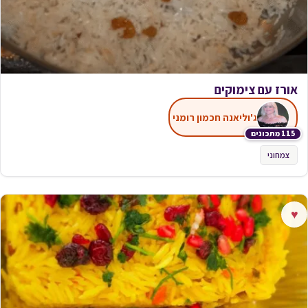
אורז עם צימוקים
ג'וליאנה חכמון רומני
115 מתכונים
צמחוני
♥