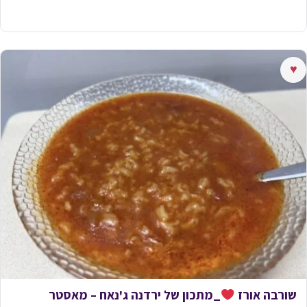
♥
שורבה אורז
_מתכון של ירדנה ג'נאח – מאסטר