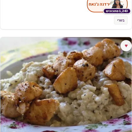
ירדנה ג'נאח
1,243 מתכונים
בשרי
♥