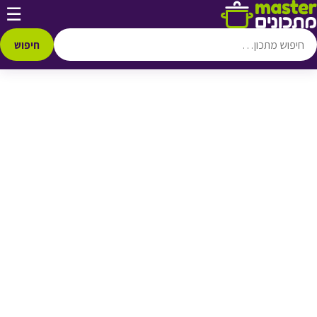
דלג לתוכן
☰
♥ הוספה
למועדפים
חיפוש