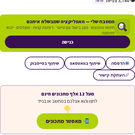
👁 3,760 צפיות
פרווה
המטבח שלי — האפליקציה שמבשלת איתכם
חיפוש מתכונים · מצב בישול עם טיימר · רשימת קניות · מועדפים · ייבוא
מתמונה
כניסה
שיתוף בוואטסאפ
שיתוף בפייסבוק
הדפסה
העתקת קישור
מעל 12 אלף מתכונים חינם
לחצו והוא אצלכם במחשב או בנייד
מאסטר מתכונים