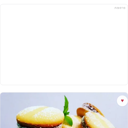
פרסומת
♥