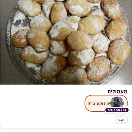
עוגיות קוקוס_מתכון של ירדנה ג'נאח – מאסטר מתכונים
ירדנה ג'נאח
1,244 מתכונים
חלבי