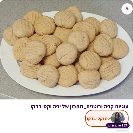
♥
עוגיות קפה ובוטנים_מתכון של יפה וקס-ברקו
יפה וקס-ברקו
753 מתכונים