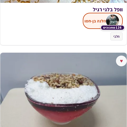
וופל בלגי רגיל
הלנה בן-חמו
126 מתכונים
חלבי
♥