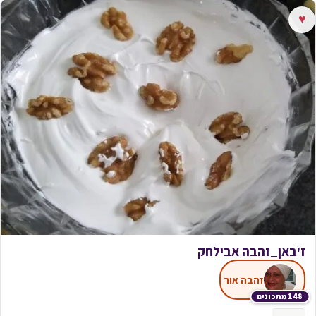
♥
ז'באן_זהבה אבילחק
זהבה אור
148 מתכונים