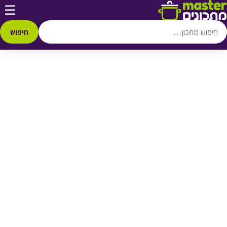
דלג לתוכן
☰
♥ הוספה
למועדפים
חיפוש