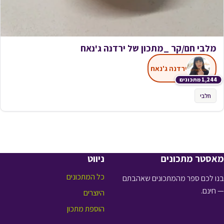
מלבי חם/קר _מתכון של ירדנה ג'נאח
ירדנה ג'נאח
1,244 מתכונים
חלבי
מאסטר מתכונים
ניווט
כל המתכונים
בנו לכם ספר מהמתכונים שאהבתם
— חינם.
היוצרים
הוספת מתכון