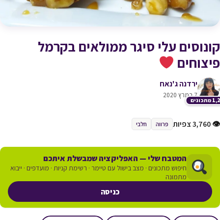
קונוסים עלי סיגר ממולאים בקרמל
פיצוחים
ירדנה ג'נאח
7 במרץ 2020
תכונים
👁 3,760 צפיות
פרווה
חלבי
המטבח שלי — האפליקציה שמבשלת איתכם
חיפוש מתכונים · מצב בישול עם טיימר · רשימת קניות · מועדפים · ייבוא
מתמונה
כניסה