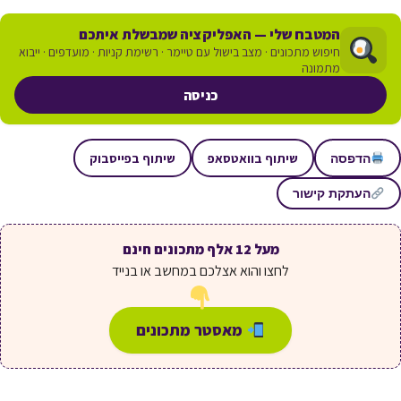
המטבח שלי — האפליקציה שמבשלת איתכם
חיפוש מתכונים · מצב בישול עם טיימר · רשימת קניות · מועדפים · ייבוא
מתמונה
כניסה
שיתוף בוואטסאפ
שיתוף בפייסבוק
הדפסה
העתקת קישור
מעל 12 אלף מתכונים חינם
לחצו והוא אצלכם במחשב או בנייד
מאסטר מתכונים