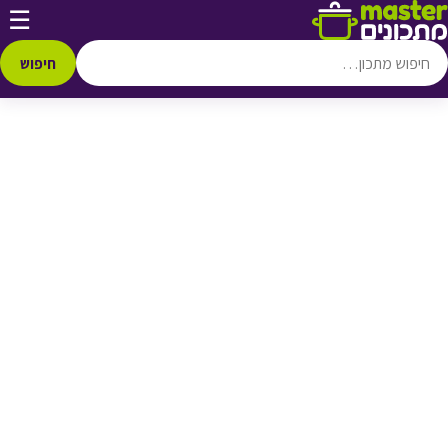
דלג לתוכן
☰
♥ הוספה
למועדפים
חיפוש