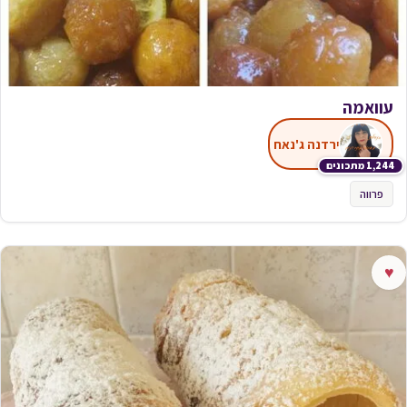
עוואמה
ירדנה ג'נאח
1,244 מתכונים
פרווה
♥