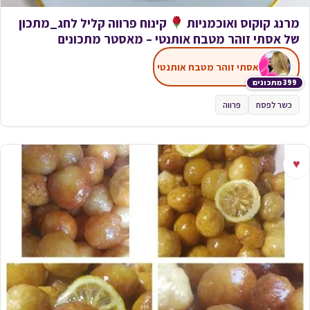
מרנג קוקוס ואוכמניות
קינוח פרווה קליל לחג_מתכון
של אסתי זוהר מטבח אותנטי – מאסטר מתכונים
אסתי זוהר מטבח אותנטי
399 מתכונים
כשר לפסח
פרווה
♥