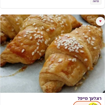
פרווה
♥
רוגלעך מייפל