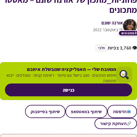
מתכונים
אורנה שונם
15 באוקטובר 2022
כונים
👁 3,760 צפיות
חלבי
המטבח שלי — האפליקציה שמבשלת איתכם
חיפוש מתכונים · מצב בישול עם טיימר · רשימת קניות · מועדפים · ייבוא
מתמונה
כניסה
שיתוף בוואטסאפ
שיתוף בפייסבוק
הדפסה
העתקת קישור