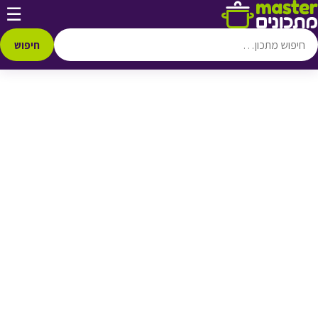
דלג לתוכן
☰
♥ הוספה
למועדפים
חיפוש