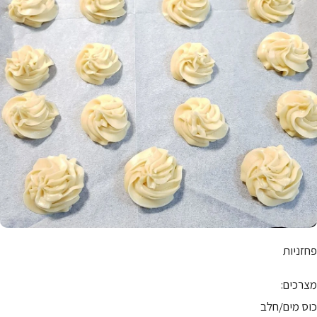
פחזניות
מצרכים:
כוס מים/חלב