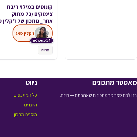
קונוסים במילוי ריבת
צימוקים /כל מתוק
אחר_מתכון של ז'קלין ס
ז'קלין סאני
14 מתכונים
פרווה
מאסטר מתכונים
ניווט
כל המתכונים
בנו לכם ספר מהמתכונים שאהבתם — חינם.
היוצרים
הוספת מתכון