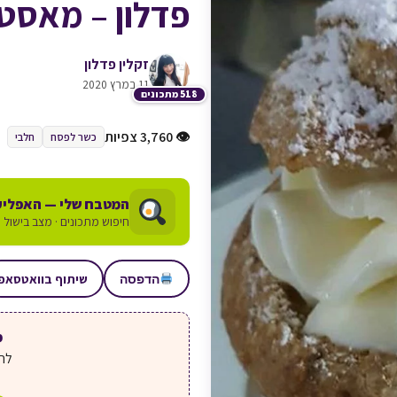
פדלון – מאסט
זקלין פדלון
11 במרץ 2020
518 מתכונים
👁 3,760 צפיות
כשר לפסח
חלבי
המטבח שלי — האפליק
חיפוש מתכונים · מצב בישול ע
שיתוף בוואטסאפ
הדפסה
מע
לחצ