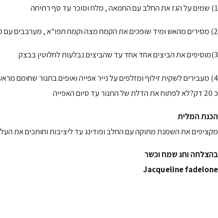
1) שמים על הגז את החלב עם החמאה , מלח וסוכר עד סף רתיחה
2) מסירים מהאש ומיד שופכים את הקמח מצה וקמח תפו"א , מערבבים עם כף עץ עד לקבלת כדור בצק
3)מוסיפים את הביצים אחד אחד עד שהביצים נבלעות לחלוטין בבצק
4) מעבירים לשקית זילוף ומזלפים על נייר אפייה ואופים בתנור שחומם מראש ל 180 מעלות
כ 20 דק?לא לפתוח את הדלת של התנור עד סיום האפייה
הכנת המלית
מקציפים את השמנת מתוקה עם החלב ופודינג עד ליציבות וחותכים את העליון
בהצלחה וחג שמח וכשר
Jacqueline fadelone