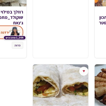
רוזלך במילוי
ון
שוקולד_מתכון
סטר
ג'נאח
ירדנה 
1,244 מתכונים
פרווה
♥