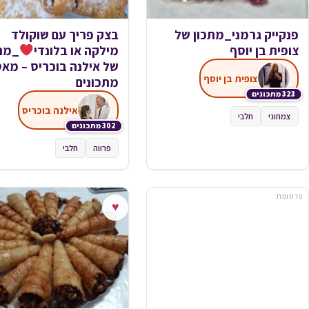
פנקייק גרמני_מתכון של
בצק פריך עם שוקולד
צופית בן יוסף
מילקה או בלונדי
_מתכ
של אילנה בוכריס – מא
צופית בן יוסף
מתכונים
323 מתכונים
אילנה בוכריס
צמחוני
חלבי
302 מתכונים
פרווה
חלבי
פרסומת
♥