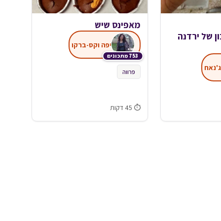
מאפינס שיש
 של ירדנה
יפה וקס-ברקו
753 מתכונים
ג'נאח
פרווה
⏱ 45 דקות