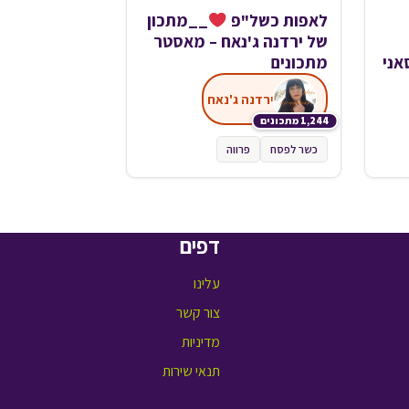
לאפות כשל"פ
__מתכון
של ירדנה ג'נאח – מאסטר
אני
מתכונים
ירדנה ג'נאח
1,244 מתכונים
כשר לפסח
פרווה
דפים
עלינו
צור קשר
מדיניות
תנאי שירות