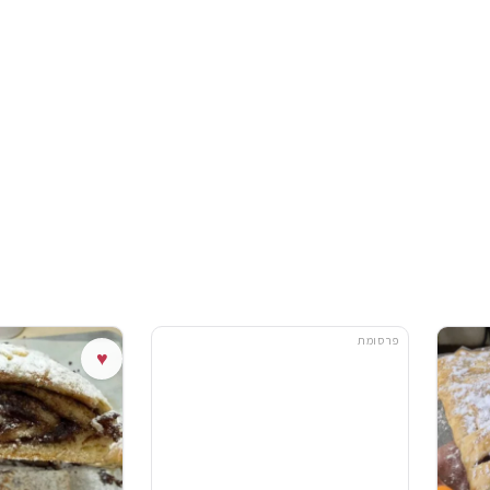
פרסומת
♥