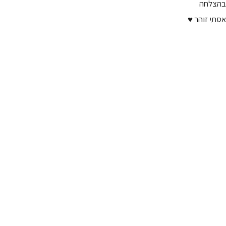
בהצלחה
אסתי זוהר ♥️