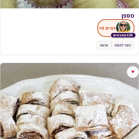
מספן
דורית לוי
153 מתכונים
כשר לפסח
פרווה
♥