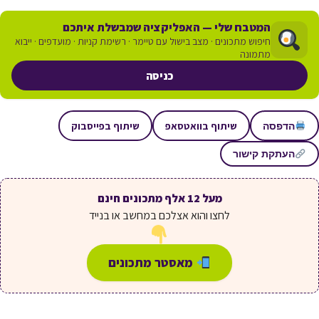
המטבח שלי — האפליקציה שמבשלת איתכם
חיפוש מתכונים · מצב בישול עם טיימר · רשימת קניות · מועדפים · ייבוא
מתמונה
כניסה
שיתוף בוואטסאפ
שיתוף בפייסבוק
הדפסה
העתקת קישור
מעל 12 אלף מתכונים חינם
לחצו והוא אצלכם במחשב או בנייד
מאסטר מתכונים