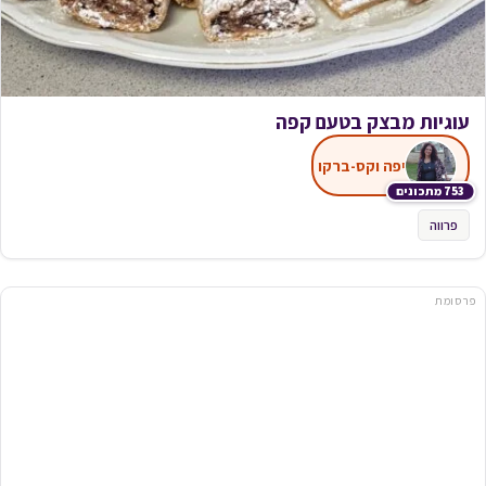
עוגיות מבצק בטעם קפה
יפה וקס-ברקו
753 מתכונים
פרווה
פרסומת