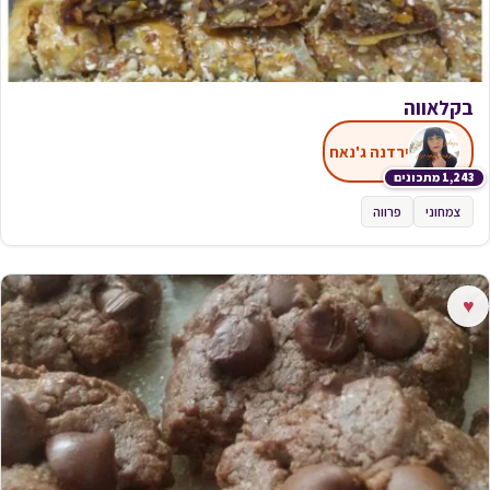
בקלאווה
ירדנה ג'נאח
1,243 מתכונים
צמחוני
פרווה
♥