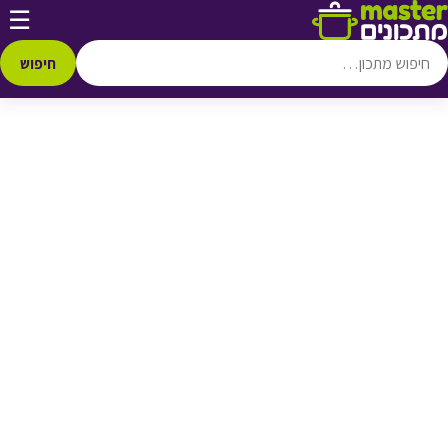
דלג לתוכן
☰
♥ הוספה
למועדפים
חיפוש