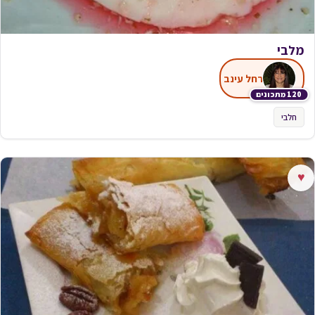
מלבי
רחל עינב
120 מתכונים
חלבי
♥