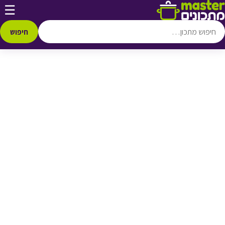
דלג לתוכן
☰
♥ הוספה
למועדפים
חיפוש