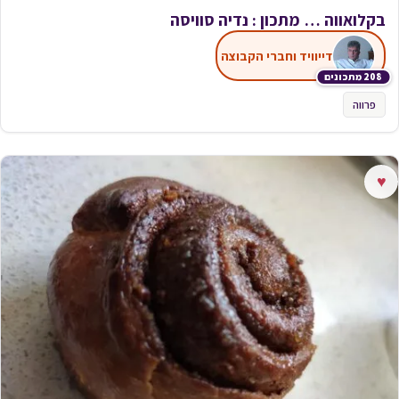
בקלואווה … מתכון : נדיה סוויסה
דייוויד וחברי הקבוצה
208 מתכונים
פרווה
♥