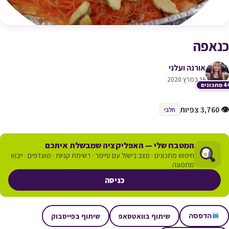
כנאפה
אורנה ועלני
16 במרץ 2020
תכונים
👁 3,760 צפיות
חלבי
המטבח שלי — האפליקציה שמבשלת איתכם
חיפוש מתכונים · מצב בישול עם טיימר · רשימת קניות · מועדפים · ייבוא
מתמונה
כניסה
שיתוף בוואטסאפ
שיתוף בפייסבוק
הדפסה