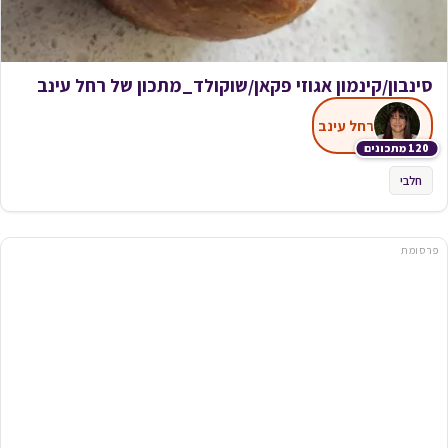
סינבון/קינמון אגוזי פקאן/שוקולד_מתכון של רחל עינב
רחל עינב
120 מתכונים
חלבי
פרסומת