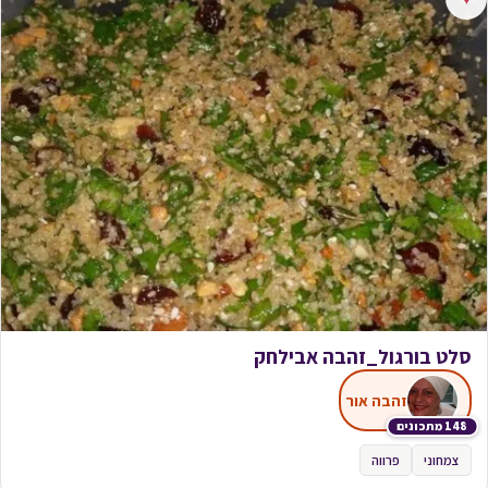
סלט בורגול_זהבה אבילחק
זהבה אור
148 מתכונים
צמחוני
פרווה