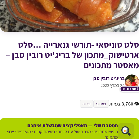
סלט טוניסאי -תורשי גנארייה …סלט
ארטישוק_מתכון של בריג'יט רובין סבן –
מאסטר מתכונים
בריג'יט רובין סבן
24 במרץ 2022
כונים
👁 3,760 צפיות
צמחוני
פרווה
המטבח שלי — האפליקציה שמבשלת איתכם
חיפוש מתכונים · מצב בישול עם טיימר · רשימת קניות · מועדפים · ייבוא
מתמונה