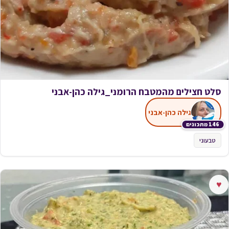
סלט חצילים מהמטבח הרומני_גילה כהן-אבני
גילה כהן-אבני
146 מתכונים
טבעוני
♥