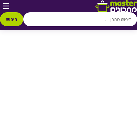
דלג לתוכן
☰
♥ הוספה
למועדפים
חיפוש