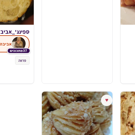
ספינג'_אביב
אביבה 
37 מתכונים
פרווה
♥