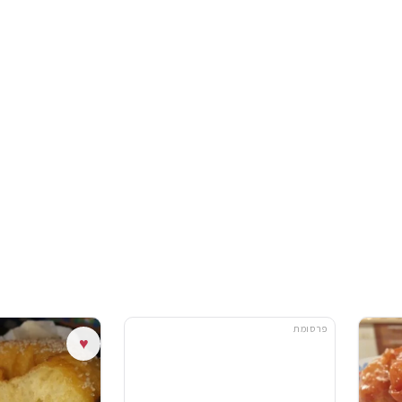
פרסומת
♥