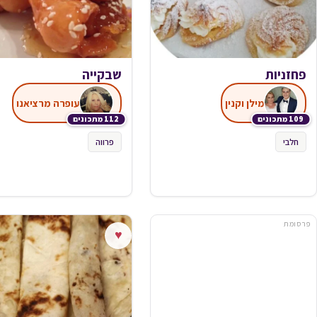
פחזניות
שבקייה
מילן וקנין
עופרה מרציאנו
109 מתכונים
112 מתכונים
חלבי
פרווה
פרסומת
♥