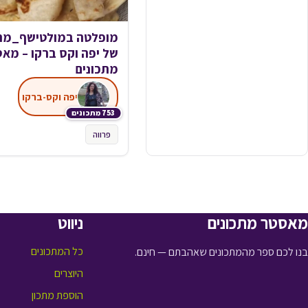
מופלטה במולטישף_מתכ
של יפה וקס ברקו – מא
מתכונים
יפה וקס-ברקו
753 מתכונים
פרווה
מאסטר מתכונים
ניווט
כל המתכונים
בנו לכם ספר מהמתכונים שאהבתם — חינם.
היוצרים
הוספת מתכון