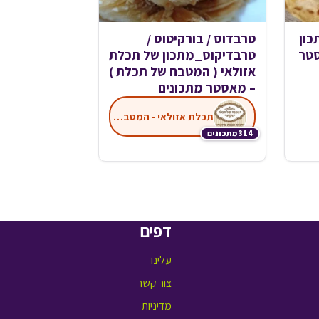
ון
טרבדוס / בורקיטוס /
סטר
טרבדיקוס_מתכון של תכלת
אזולאי ( המטבח של תכלת )
– מאסטר מתכונים
תכלת אזולאי - המטבח של תכלת
314 מתכונים
דפים
עלינו
צור קשר
מדיניות