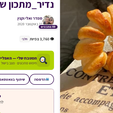
נדיר_מתכון של
סמדר ואלי וקנין
27 באוקטובר 2020
40 מתכונים
👁 3,760 צפיות
חלבי
המטבח שלי — האפליק
חיפוש מתכונים · מצב בישול ע
שיתוף בוואטסאפ
הדפסה
מע
לחצ