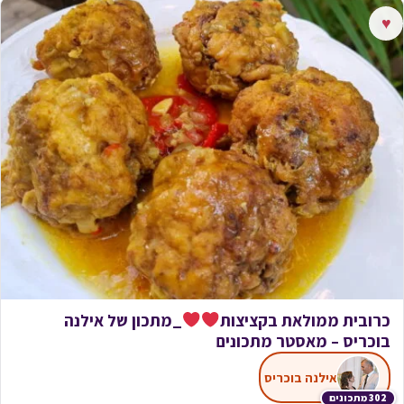
♥
כרובית ממולאת בקציצות
_מתכון של אילנה
בוכריס – מאסטר מתכונים
אילנה בוכריס
302 מתכונים