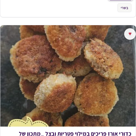
בשרי
♥
כדורי אורז פריכים במילוי פטריות ובצל _מתכון של