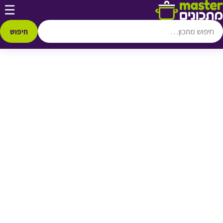
דלג לתוכן
☰
♥ הוספה
למועדפים
חיפוש