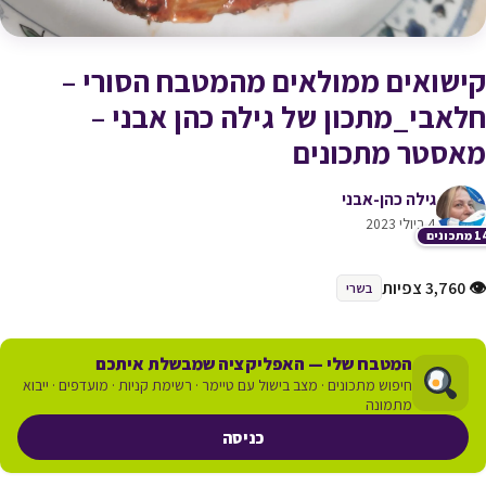
קישואים ממולאים מהמטבח הסורי –
חלאבי_מתכון של גילה כהן אבני –
מאסטר מתכונים
גילה כהן-אבני
4 ביולי 2023
תכונים
👁 3,760 צפיות
בשרי
המטבח שלי — האפליקציה שמבשלת איתכם
חיפוש מתכונים · מצב בישול עם טיימר · רשימת קניות · מועדפים · ייבוא
מתמונה
כניסה