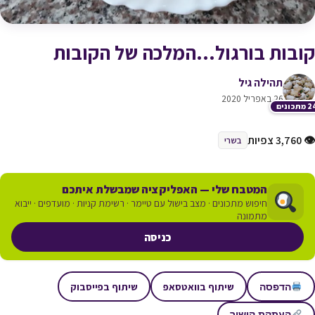
קובות בורגול…המלכה של הקובות
תהילה גיל
26 באפריל 2020
תכונים
👁 3,760 צפיות
בשרי
המטבח שלי — האפליקציה שמבשלת איתכם
חיפוש מתכונים · מצב בישול עם טיימר · רשימת קניות · מועדפים · ייבוא
מתמונה
כניסה
שיתוף בוואטסאפ
שיתוף בפייסבוק
הדפסה
העתקת קישור