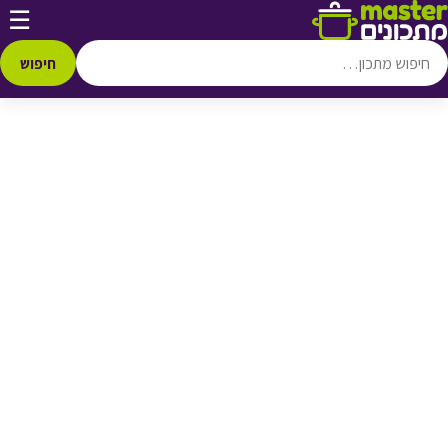
דלג לתוכן
☰
♥ הוספה
למועדפים
חיפוש