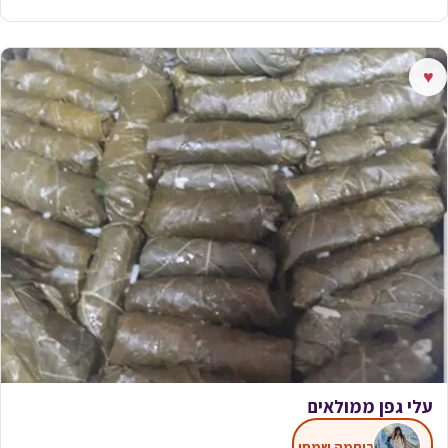
♥
עלי גפן ממולאים
רוחמה שמסי