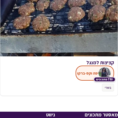
קציצות למנגל
יפה וקס-ברקו
753 מתכונים
בשרי
מאסטר מתכונים
ניווט