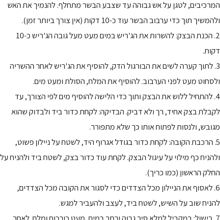
המרכיבים, לטגן על אש גבוהה עד שצבע הבשר מתחלף. להנמיך את האש
ולהמשיך תוך כדי ערבוב הבשר עוד כ-10 דקות (אין צורך ביותר זמן).
2. הכנת הבצק: להשרות את הג'ריש במים מעט מעל גובה הג'ריש כ-10
דקות.
3. לתוך קערה לשים את הבורגול הדק, להוסיף את הג'ריש לאחר ההשריה
ולסחוט מעט לפני הערבוב. להוסיף את המלח, הסולת ומעט מים.
4. להתחיל ללוש את הבצק ותוך כדי הלישה להוסיף מים לפי הצורך, עד
לקבלת בצק אחיד, רך ולא דביק. הבדיקה: לקחת כדור ביד ולבדוק שהוא
מגובש, ולנסות לפתוח אותו כך שלא מתפורר.
5. הרכבת הקובה: לקחת כדור בגודל אגרוף היד, לשטח על ניילון פשוט,
ולהניח כף מילוי על עיגול הבצק. לקחת עוד כדור בצק, לשטח ביד ולהניח על
החלק הראשון (כמו כריך).
6. לאסוף את הניילון מכל הצדדים כדי לסגור את הקובה מכל הצדדים,
להניח שוב על השיש, לשטח ביד, לעצב ולהעביר למגש.
7. בישול: במקביל למלא סיר גבוה ורחב במים, מעט כורכום ומלח. לאחר