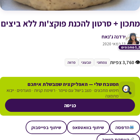
מתכון + סרטון להכנת פוקצ'ות ללא ביצים
ירדנה ג'נאח
13 במאי 2020
תכונים
👁 3,760 צפיות
צמחוני
טבעוני
פרווה
המטבח שלי — האפליקציה שמבשלת איתכם
חיפוש מתכונים · מצב בישול עם טיימר · רשימת קניות · מועדפים · ייבוא
מתמונה
כניסה
שיתוף בוואטסאפ
שיתוף בפייסבוק
הדפסה
העתקת קישור