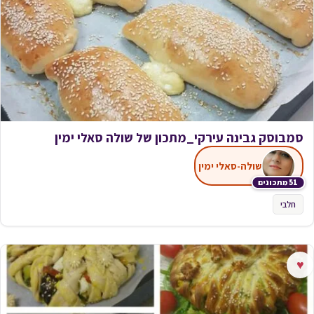
סמבוסק גבינה עירקי_מתכון של שולה סאלי ימין
שולה-סאלי ימין
51 מתכונים
חלבי
♥