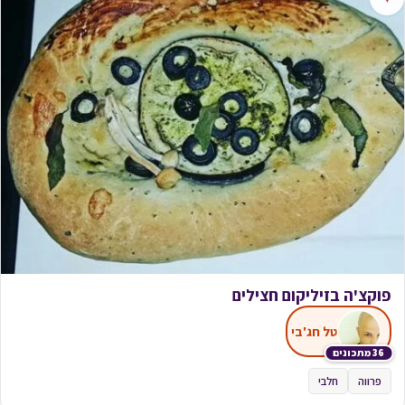
פוקצ‬'ה בזיליקום חצילים
טל חג'בי
36 מתכונים
פרווה
חלבי