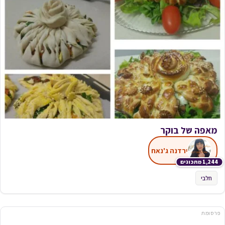
מאפה של בוקר
ירדנה ג'נאח
1,244 מתכונים
חלבי
פרסומת