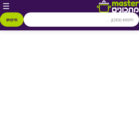
דלג לתוכן
☰
♥ הוספה
למועדפים
חיפוש