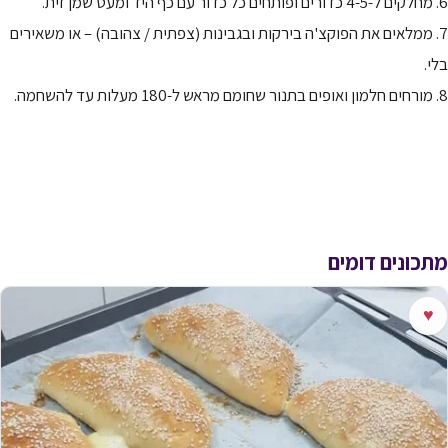
6. מחלקים ל-4-5 כדורים ופותחים כל כדור עם כף היד ומעט שמן זית.
7. ממלאים את הפוקצ'ה בירקות ובגבינות (צפתית / צהובה) – או משאירים
בלי.
8. מורחים חלמון ואופים בתנור שחומם מראש ל-180 מעלות עד להשחמה.
מתכונים דומים
♥