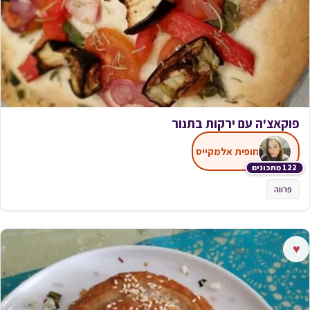
פוקאצ'ה עם ירקות בתנור
חופית אלמקייס
122 מתכונים
פרווה
♥