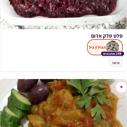
סלט סלק אדום
תהילה גיל
246 מתכונים
פרווה
♥