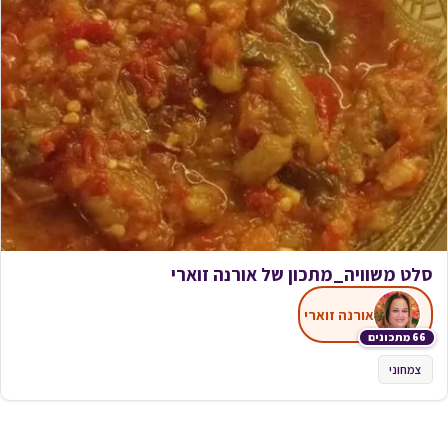
סלט משוויה_מתכון של אורנה זוארי
אורנה זוארי
66 מתכונים
צמחוני