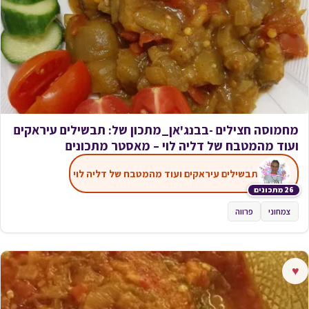
מחמוסה חצילים -בבנג'אן_מתכון של: תבשילים עיראקים
ועוד מהמטבח של דליה לוי – מאסטר מתכונים
תבשילים עיראקים ועוד מהמטבח של דליה לוי
26 מתכונים
צמחוני
פרווה
♥