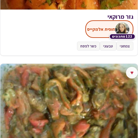
גזר מרוקאי
חופית אלמקייס
122 מתכונים
צמחוני
טבעוני
כשר לפסח
♥