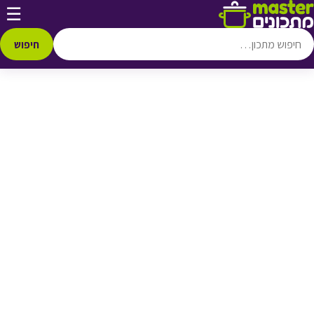
דלג לתוכן
☰
♥ הוספה
למועדפים
חיפוש