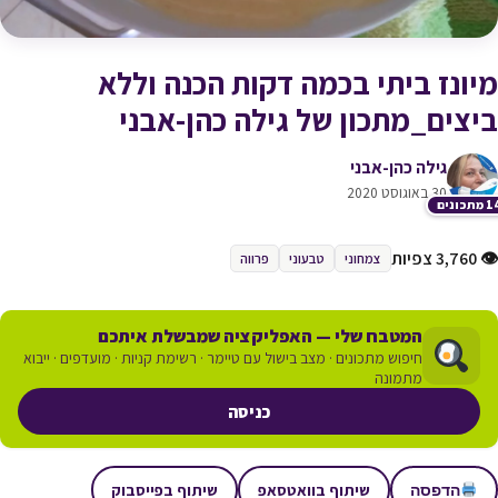
מיונז ביתי בכמה דקות הכנה וללא
ביצים_מתכון של גילה כהן-אבני
גילה כהן-אבני
30 באוגוסט 2020
תכונים
👁 3,760 צפיות
צמחוני
טבעוני
פרווה
המטבח שלי — האפליקציה שמבשלת איתכם
חיפוש מתכונים · מצב בישול עם טיימר · רשימת קניות · מועדפים · ייבוא
מתמונה
כניסה
שיתוף בוואטסאפ
שיתוף בפייסבוק
הדפסה