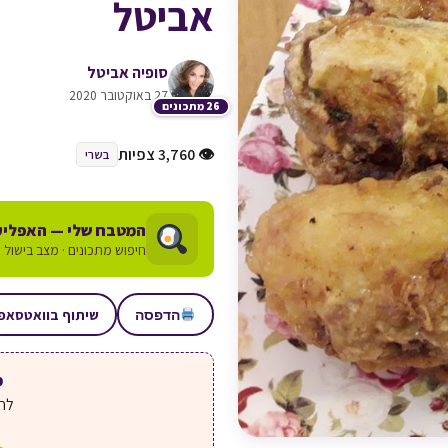
אביטל
סופיה אביטל
27 באוקטובר 2020
26 מתכונים
👁 3,760 צפיות
בשרי
המטבח שלי — האפליק
חיפוש מתכונים · מצב בישול ע
שיתוף בוואטסאפ
הדפסה
מע
לחצ