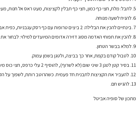
5. לתבל: מלח, חצי כף כמון, חצי כף תבלין לקציצות, מעט ראס אל חנות, מעט בהרט, מעט אגוז מוסקט, חצי כף פלפל שחור, חצי כף אבקת מרק ומעט שמן. לטעום ולתקן טעמים.
6. להניח לשעה מנוחה.
7. בינתיים להכין את הבלילה: 2 ביצים טרופות עם כף רסק עגבניות, כפית אבקת אפייה, קמצוץ סודה לשתייה וקמצוץ מלח. להכין קערית עם קמח (בערך כוס).
8. להכין את תפוחי האדמה מסוג דזירה אדומים המיועדים למילוי: לבחור את הבינוניים והארוכים, לחתוך כל אחד לחצי לאורך, ומכל חלק לחתוך באמצע אך לא עד הסוף כדי שייווצר כיס למילוי.
9. למלא בבשר הטחון.
10. לטבול קודם בקמח, אחר כך בביצה, ולטגן בשמן עמוק.
11. בסיר קטן לטגן 3 שיני שום (לא לשרוף), להוסיף 2 עלי כרפס, חצי כוס מים וקוביית צלי בקר של קנור.
12. להעביר את הקציצות לתבנית חד פעמית. כשהרוטב רותח, לשפוך על הקציצות ולהכניס לתנור לרבע שעה.
13. להגיש חם.
מתכון של סופיה אביטל