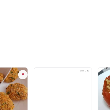
פרסומת
♥