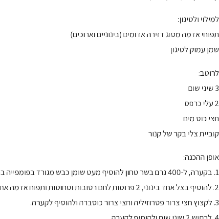
למילוי ולטיגון:
תפוחי אדמה מסוג דזירה אדומים (בינוניים וארוכים)
שמן עמוק לטיגון
לרוטב:
3 שיני שום
2 עלי כרפס
חצי כוס מים
קוביית צלי בקר של קנור
אופן ההכנה:
1. בקערה, ל-400 גרם בשר טחון להוסיף מעט שומן כבש מגורד בפומפייה בחלק הגס.
2. להוסיף בצל אחד בינוני, 2 פרוסות לחם רטובות וסחוטות ותפוח אדמה אחד קטן מגורד בחלק הדק.
3. לקצוץ חצי צרור פטרוזיליה וחצי צרור כוסברה ולהוסיף לקערה.
4. לכתוש 2 שיני שום ולהוסיף לקערה.