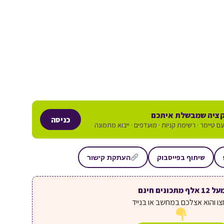
ציה שמבשלת איתכם
כניסה
ם טיימר · רשימת קניות · מועדפים · ייבוא מתמונה
שיתוף בפייסבוק
העתקת קישור
ל 12 אלף מתכונים חינם
ו והוא אצלכם במחשב או בנייד