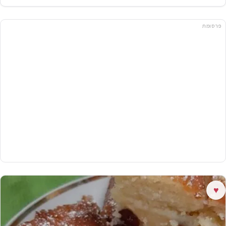
פרסומת
♥