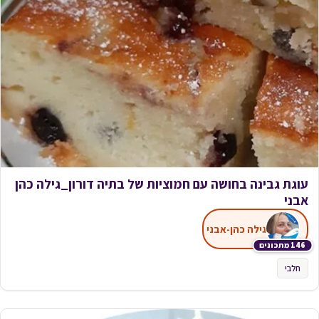
עוגת גבינה בחושה עם חמוציות של בתיה דורון_גילה כהן
אבני
גילה כהן-אבני
146 מתכונים
חלבי