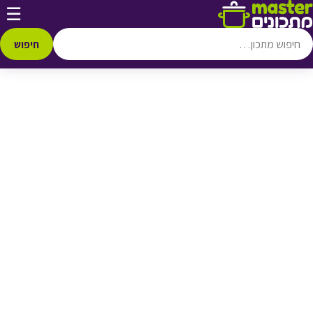
דלג לתוכן
☰
♥ הוספה
למועדפים
חיפוש