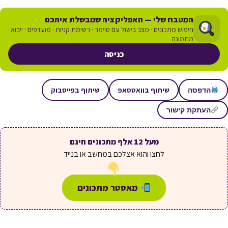
המטבח שלי — האפליקציה שמבשלת איתכם
חיפוש מתכונים · מצב בישול עם טיימר · רשימת קניות · מועדפים · ייבוא
מתמונה
כניסה
שיתוף בוואטסאפ
שיתוף בפייסבוק
הדפסה
העתקת קישור
מעל 12 אלף מתכונים חינם
לחצו והוא אצלכם במחשב או בנייד
מאסטר מתכונים