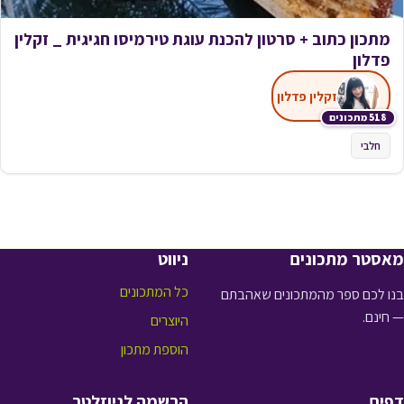
מתכון כתוב + סרטון להכנת עוגת טירמיסו חגיגית _ זקלין
פדלון
זקלין פדלון
518 מתכונים
חלבי
מאסטר מתכונים
ניווט
כל המתכונים
בנו לכם ספר מהמתכונים שאהבתם
— חינם.
היוצרים
הוספת מתכון
דפים
הרשמה לניוזלטר