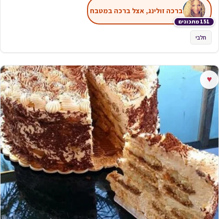
ברכה זולינג, אצל ברכה במטבח
151 מתכונים
חלבי
♥