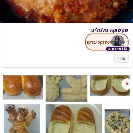
שקשוקה פלפלים
יפה וקס-ברקו
753 מתכונים
פרווה
♥