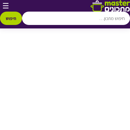
דלג לתוכן
☰
♥ הוספה
למועדפים
חיפוש