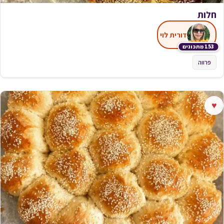
חלות
דורית לוי
153 מתכונים
פרווה
♥