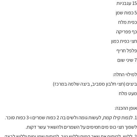
15 עגבניות
5 כפות שמן
כפית מלח
כף פפריקה
חצי כפית כמון
פלפל חריף
7 שיני שום
למילוי החלה:
ביצים (חצי חלבון מסביב, ביצה שלמה במרכז)
מעט מלח
אופן ההכנה:
1. לנפות קילו קמח, לעשות גומה ולשים בה 2 כפות שמרים ו-3 כפות סוכר.
לשפוך חצי כוס מים חמימים על השמרים ולהשאיר עשר דקות.
2. ללוש, להוסיף את שאר המים וללוש טוב. להוסיף שמן ומים וללוש לבצק