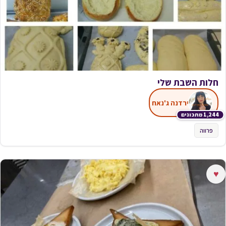
חלות השבת שלי
ירדנה ג'נאח
1,244 מתכונים
פרווה
♥