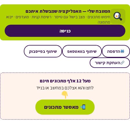
המטבח שלי — האפליקציה שמבשלת איתכם
חיפוש מתכונים · מצב בישול עם טיימר · רשימת קניות · מועדפים · ייבוא
מתמונה
כניסה
שיתוף בוואטסאפ
שיתוף בפייסבוק
הדפסה
העתקת קישור
מעל 12 אלף מתכונים חינם
לחצו והוא אצלכם במחשב או בנייד
מאסטר מתכונים