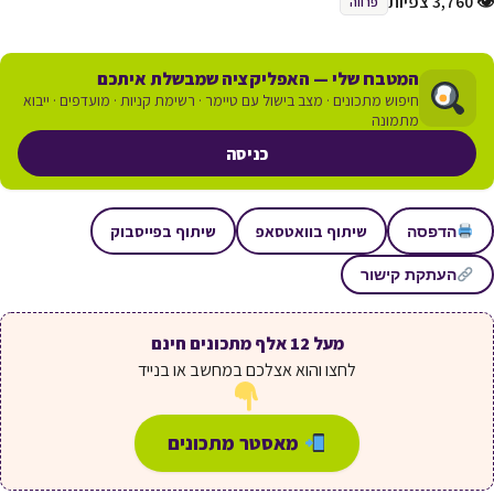
👁 3,760 צפיות
פרווה
המטבח שלי — האפליקציה שמבשלת איתכם
חיפוש מתכונים · מצב בישול עם טיימר · רשימת קניות · מועדפים · ייבוא
מתמונה
כניסה
שיתוף בוואטסאפ
שיתוף בפייסבוק
הדפסה
העתקת קישור
מעל 12 אלף מתכונים חינם
לחצו והוא אצלכם במחשב או בנייד
מאסטר מתכונים