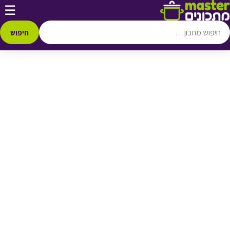
דלג לתוכן
☰
♥ הוספה
למועדפים
חיפוש