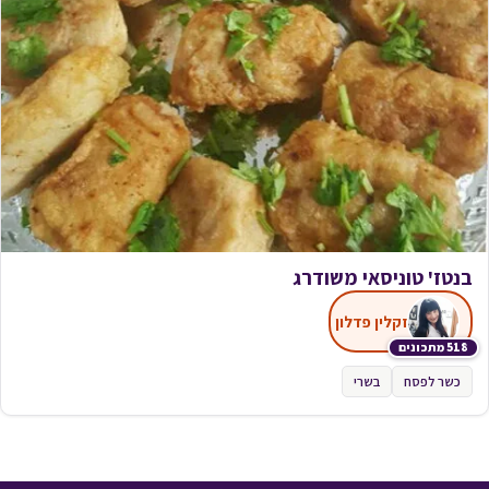
בנטז' טוניסאי משודרג
זקלין פדלון
518 מתכונים
כשר לפסח
בשרי