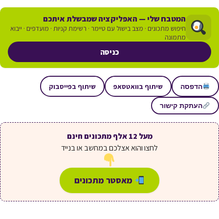
המטבח שלי — האפליקציה שמבשלת איתכם
חיפוש מתכונים · מצב בישול עם טיימר · רשימת קניות · מועדפים · ייבוא
מתמונה
כניסה
שיתוף בוואטסאפ
שיתוף בפייסבוק
הדפסה
העתקת קישור
מעל 12 אלף מתכונים חינם
לחצו והוא אצלכם במחשב או בנייד
מאסטר מתכונים