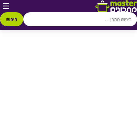
דלג לתוכן
☰
♥ הוספה
למועדפים
חיפוש