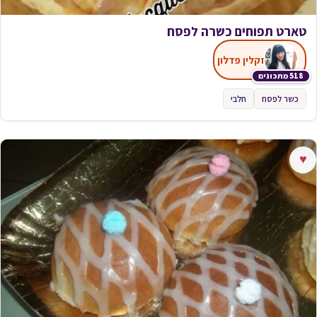
טארט תפוחים כשרה לפסח
זקלין פדלון
518 מתכונים
כשר לפסח
חלבי
♥