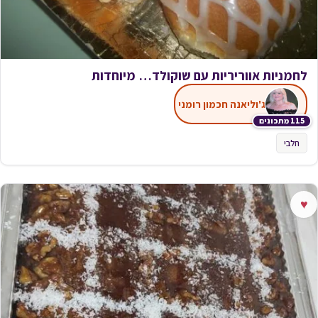
לחמניות אווריריות עם שוקולד… מיוחדות
ג'וליאנה חכמון רומני
115 מתכונים
חלבי
♥