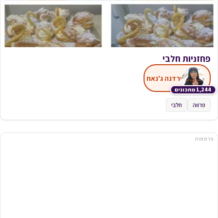
פחזניות חלבי
ירדנה ג'נאח
1,244 מתכונים
פרווה
חלבי
פרסומת