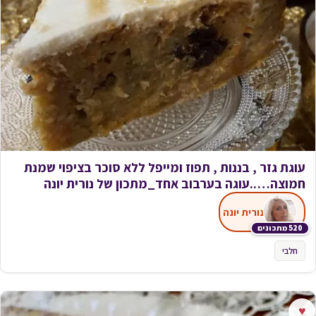
עוגת גזר , בננות , תפוז ומייפל ללא סוכר בציפוי שמנת
חמוצה…..עוגה בערבוב אחד_מתכון של נורית יונה
נורית יונה
520 מתכונים
חלבי
♥