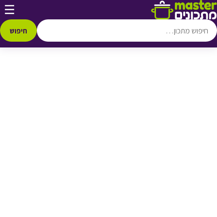
דלג לתוכן
☰
♥ הוספה
למועדפים
חיפוש