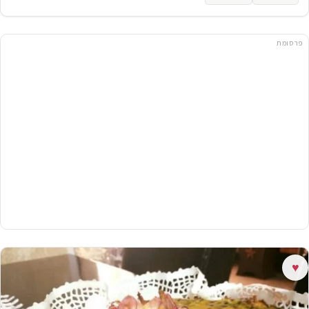
פרסומת
♥