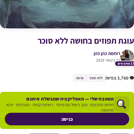
עוגת תפוזים בחושה ללא סוכר
רוחמה כהן כהן
22 בינואר 2020
תכונים
👁 3,760 צפיות
ללא סוכר
פרווה
המטבח שלי — האפליקציה שמבשלת איתכם
חיפוש מתכונים · מצב בישול עם טיימר · רשימת קניות · מועדפים · ייבוא
מתמונה
כניסה