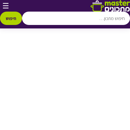
דלג לתוכן
☰
♥ הוספה
למועדפים
חיפוש