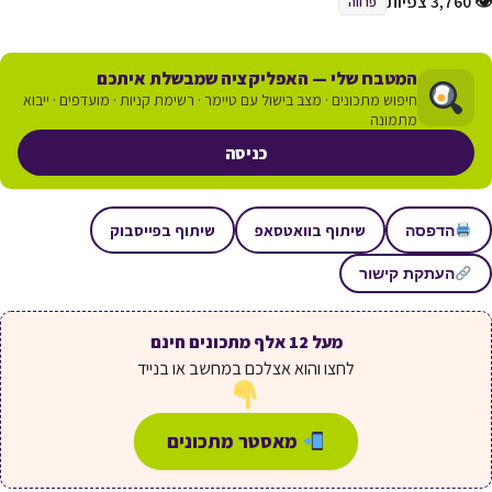
👁 3,760 צפיות
פרווה
המטבח שלי — האפליקציה שמבשלת איתכם
חיפוש מתכונים · מצב בישול עם טיימר · רשימת קניות · מועדפים · ייבוא
מתמונה
כניסה
שיתוף בוואטסאפ
שיתוף בפייסבוק
הדפסה
העתקת קישור
מעל 12 אלף מתכונים חינם
לחצו והוא אצלכם במחשב או בנייד
מאסטר מתכונים