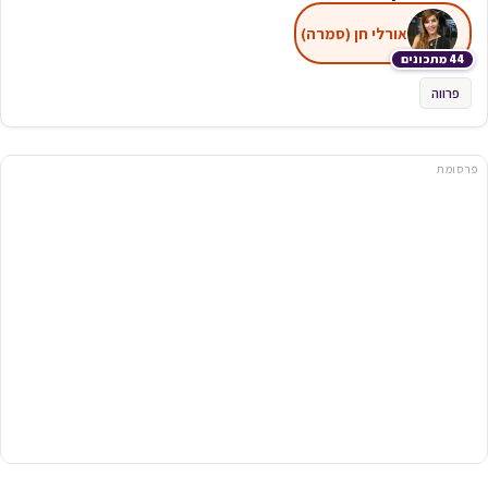
אורלי חן (סמרה)
44 מתכונים
פרווה
פרסומת