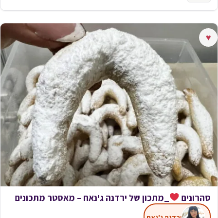
♥
סהרונים
_מתכון של ירדנה ג'נאח – מאסטר מתכונים
ירדנה ג'נאח