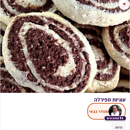
♥
עוגיות ספירלה
סמדר גבאי
91 מתכונים
פרווה