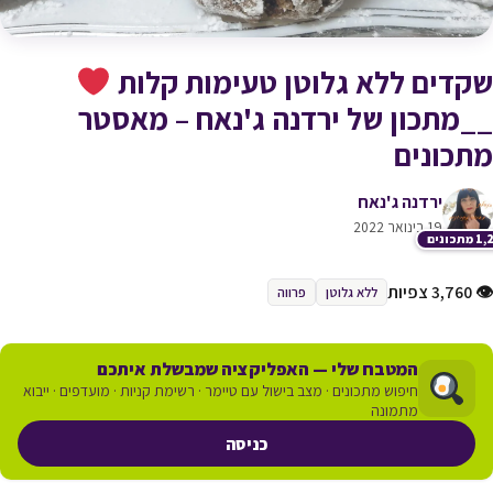
שקדים ללא גלוטן טעימות קלות
__מתכון של ירדנה ג'נאח – מאסטר
מתכונים
ירדנה ג'נאח
19 בינואר 2022
תכונים
👁 3,760 צפיות
ללא גלוטן
פרווה
המטבח שלי — האפליקציה שמבשלת איתכם
חיפוש מתכונים · מצב בישול עם טיימר · רשימת קניות · מועדפים · ייבוא
מתמונה
כניסה