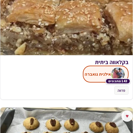
בקלאווה ביתית
אילנית גואברה
143 מתכונים
פרווה
♥