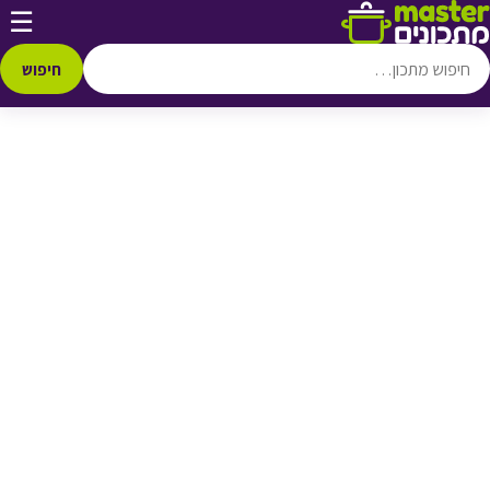
דלג לתוכן
☰
♥ הוספה
למועדפים
חיפוש