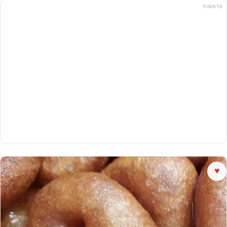
פרסומת
♥