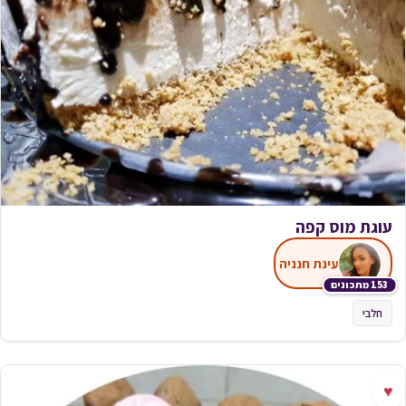
עוגת מוס קפה
עינת חנניה
153 מתכונים
חלבי
♥