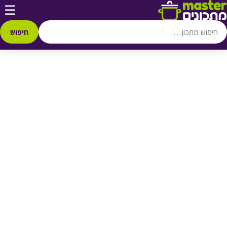
דלג לתוכן
☰
♥ הוספה
למועדפים
חיפוש