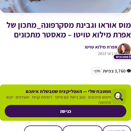
מוס אוראו וגבינת מסקרפונה_מתכון של
אפרת מילוא טויטו – מאסטר מתכונים
אפרת מילוא טויטו
11 ביוני 2023
כונים
👁 3,760 צפיות
חלבי
המטבח שלי — האפליקציה שמבשלת איתכם
חיפוש מתכונים · מצב בישול עם טיימר · רשימת קניות · מועדפים · ייבוא
מתמונה
כניסה