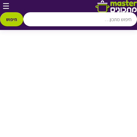
דלג לתוכן
☰
♥ הוספה
למועדפים
חיפוש