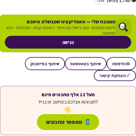
👁 3,760 צפיות
חלבי
המטבח שלי — האפליקציה שמבשלת איתכם
חיפוש מתכונים · מצב בישול עם טיימר · רשימת קניות · מועדפים · ייבוא
מתמונה
כניסה
שיתוף בוואטסאפ
שיתוף בפייסבוק
הדפסה
העתקת קישור
מעל 12 אלף מתכונים חינם
לחצו והוא אצלכם במחשב או בנייד
מאסטר מתכונים