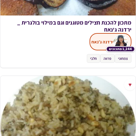
מתכון להכנת חצילים מטוגנים וגם במילוי בולגרית _
ירדנה ג'נאח
ירדנה ג'נאח
1,244 מתכונים
צמחוני
פרווה
חלבי
♥