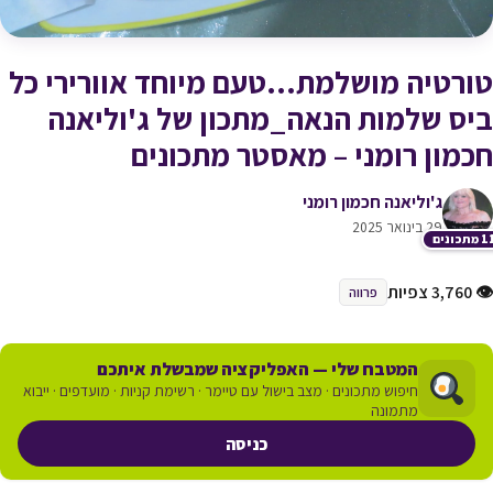
טורטיה מושלמת…טעם מיוחד אוורירי כל
ביס שלמות הנאה_מתכון של ג'וליאנה
חכמון רומני – מאסטר מתכונים
ג'וליאנה חכמון רומני
29 בינואר 2025
תכונים
👁 3,760 צפיות
פרווה
המטבח שלי — האפליקציה שמבשלת איתכם
חיפוש מתכונים · מצב בישול עם טיימר · רשימת קניות · מועדפים · ייבוא
מתמונה
כניסה