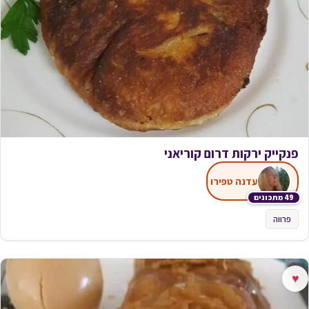
פנקייק ירקות דרום קוריאני
עדנה טפירו
49 מתכונים
פרווה
♥