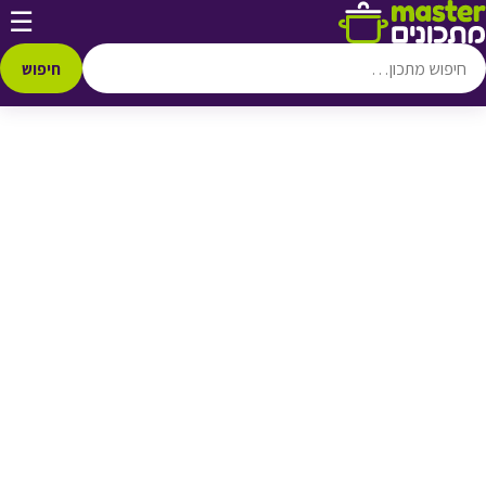
דלג לתוכן
☰
♥ הוספה
למועדפים
חיפוש