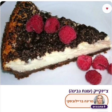
♥
צ'יזקייק (עוגת גבינה)
מרינה בריילובסקי
9 מתכונים