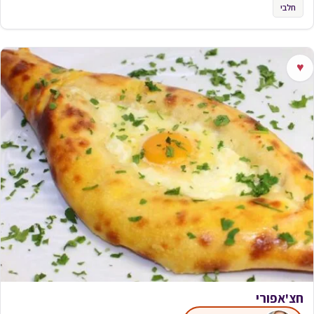
חלבי
♥
חצ'אפורי