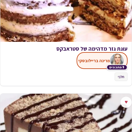
עוגת גזר מדהימה של סטראבקס
מרינה בריילובסקי
9 מתכונים
חלבי
♥