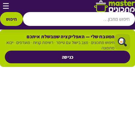
דלג לתוכן
☰
חיפוש
המטבח שלי — האפליקציה שמבשלת איתכם
חיפוש מתכונים · מצב בישול עם טיימר · רשימת קניות · מועדפים · ייבוא
מתמונה
כניסה