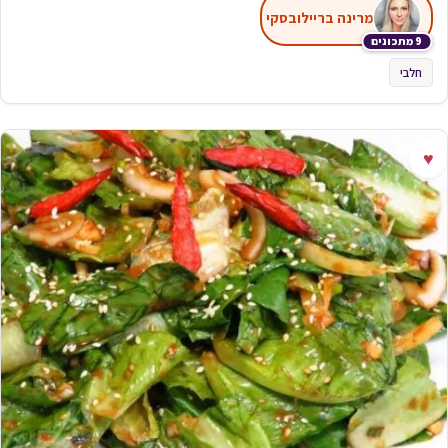
מרינה בריילובסקי
9 מתכונים
חלבי
♥