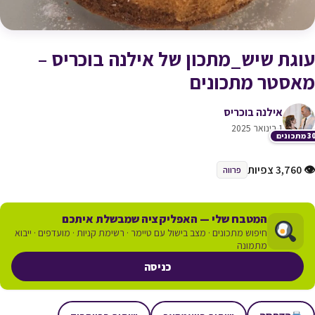
עוגת שיש_מתכון של אילנה בוכריס –
מאסטר מתכונים
אילנה בוכריס
1 בינואר 2025
תכונים
👁 3,760 צפיות
פרווה
המטבח שלי — האפליקציה שמבשלת איתכם
חיפוש מתכונים · מצב בישול עם טיימר · רשימת קניות · מועדפים · ייבוא
מתמונה
כניסה