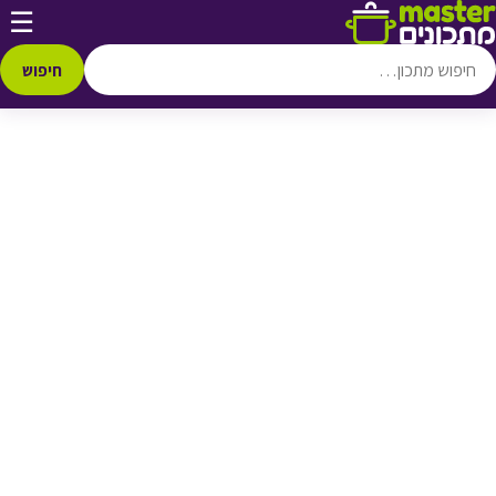
דלג לתוכן
☰
♥ הוספה
למועדפים
חיפוש