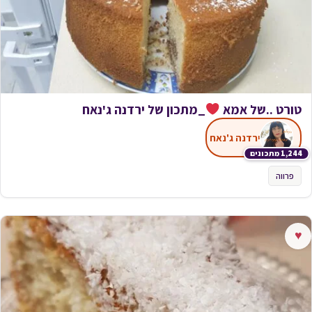
טורט ..של אמא
_מתכון של ירדנה ג'נאח
ירדנה ג'נאח
1,244 מתכונים
פרווה
♥