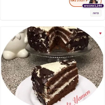
ירדנה ג'נאח
1,244 מתכונים
פרווה
♥