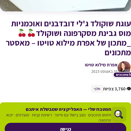
עוגת שוקולד ג'לי דובדבנים ואוכמניות
מוס גבינת מסקרפונה ושוקולד
_מתכון של אפרת מילוא טויטו – מאסטר
מתכונים
אפרת מילוא טויטו
19 באוגוסט 2023
כונים
👁 3,760 צפיות
חלבי
המטבח שלי — האפליקציה שמבשלת איתכם
חיפוש מתכונים · מצב בישול עם טיימר · רשימת קניות · מועדפים · ייבוא
מתמונה
כניסה