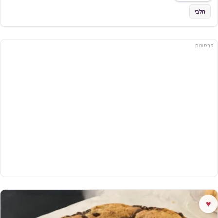
חלבי
פרסומת
♥