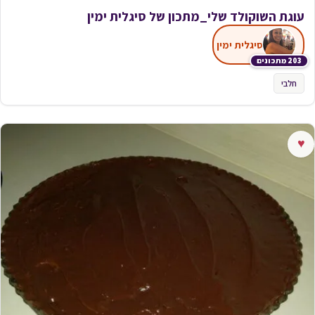
עוגת ‏השוקולד ‏שלי_מתכון של סיגלית ימין
סיגלית ימין
203 מתכונים
חלבי
♥