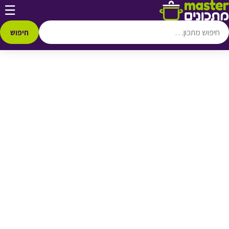
דלג לתוכן
☰
♥ הוספה
למועדפים
חיפוש