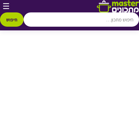
דלג לתוכן
☰
♥ הוספה
למועדפים
חיפוש