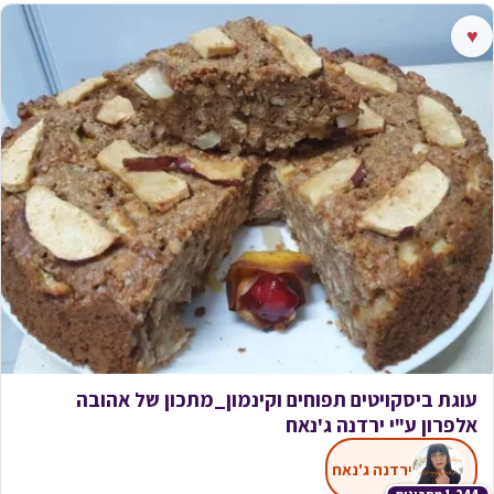
♥
עוגת ביסקויטים תפוחים וקינמון_מתכון של אהובה
אלפרון ע"י ירדנה ג'נאח
ירדנה ג'נאח