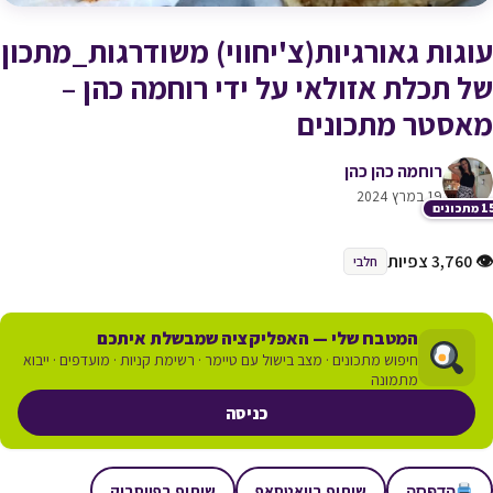
עוגות גאורגיות(צ'יחווי) משודרגות_מתכון
של תכלת אזולאי על ידי רוחמה כהן –
מאסטר מתכונים
רוחמה כהן כהן
19 במרץ 2024
תכונים
👁 3,760 צפיות
חלבי
המטבח שלי — האפליקציה שמבשלת איתכם
חיפוש מתכונים · מצב בישול עם טיימר · רשימת קניות · מועדפים · ייבוא
מתמונה
כניסה
שיתוף בוואטסאפ
שיתוף בפייסבוק
הדפסה