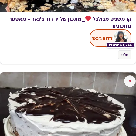
קרמשניט מגולגל
_מתכון של ירדנה ג'נאח – מאסטר
מתכונים
ירדנה ג'נאח
1,244 מתכונים
חלבי
♥